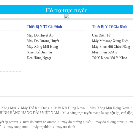
Hỗ trợ trực tuyến
Thiết Bị Y Tế Gia Đình
Thiết Bị Y Tế Gia Đình
Máy Đo Huyết Áp
Cân Điện Tử
Máy Đo Đường Huyết
Máy Massage Xung Điện
Máy Xông Mũi Họng
Máy Phục Hồi Chức Năng
Nhiệt Kế Điện Tử
Máy Phun Sương
Đèn Hồng Ngoại
Tất Y Khoa, Vớ Y Khoa
›
›
›
›
 Xông Mũi
Máy Thở Khí Dung
Máy Khí Dung Nova
Máy Xông Mũi Họng Nova
HÀNG ĐẦU VIỆT NAM - Mua hàng trực tuyến mang lại sự tiện lợi, chủ động, lựa chọn 
›
›
›
›
yết áp omron
may do huyet ap omron
máy đo đường huyết
may do duong huyet
máy
›
›
›
ũi
may xong mui
máy trợ thính
may tro thinh