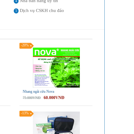
Nhà bán hàng uy tín
4
Dịch vụ CSKH chu đáo
5
-20%
Nhang ngải cứu Nova
60.000VNĐ
75.000VNĐ
-13%