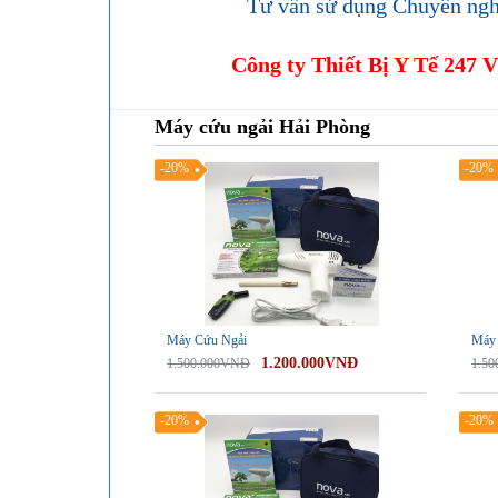
Tư vấn sử dụng Chuyên nghi
Công ty Thiết Bị Y Tế 247 
Máy cứu ngải Hải Phòng
-20%
-20%
Máy Cứu Ngải
Máy 
1.200.000VNĐ
1.500.000VNĐ
1.5
-20%
-20%