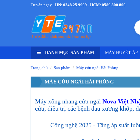
Tư vấn ngay -
HN: 0348.25.9999 - HCM: 0589.800.800
DANH MỤC SẢN PHẨM
MÁY HUYẾT ÁP
Trang chủ
Sản phẩm
Máy cứu ngải Hải Phòng
/
/
MÁY CỨU NGẢI HẢI PHÒNG
Máy xông nhang cứu ngải
Nova Việt Nhậ
cứu, điều trị các bệnh đau xương khớp, đ
Công nghệ 2025 - Tăng áp suất luồ