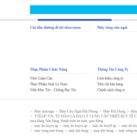
Chỉ dẫn đường đi tới showroom
Máy xông cứu ngải
Thực Phẩm Chức Năng
Thông Tin Công Ty
Viên Giảm Cân
Giới thiệu công ty
Thực Phẩm Sinh Lý Nam
Tiêu chí bán hàng
Viên Mọc Tóc - Chống Bạc Tóc
Chính sách công ty
›
›
›
›
Máy massage
Máy Cứu Ngải Hải Phòng
Máy Khí Dung
Máy
›
YTE247.VN- TỰ HÀO LÀ ĐẠI LÝ CUNG CẤP THIẾT BỊ Y TẾ CHÍNH HÃNG 
mua hàng, bán hàng, thanh toán an toàn, giao hàng
›
›
›
›
may do huyet ap
may do huyet ap
máy đo huyết áp
máy đo hu
›
›
›
›
may xong mui hong
máy khí dung
may khi dung
máy xông m