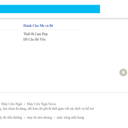
Dành Cho Mẹ và Bé
Thiết Bị Làm Đẹp
Đồ Cho Bé Yêu
›
Máy Cứu Ngải
Máy Cứu Ngải Nova
đa dạng, tiết kim chi phí & thời gian với các dịch vụ hỗ trợ
›
›
 đo tiểu đường
may do tieu duong
máy xông mũi họng