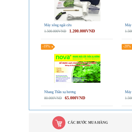
Máy xông ngải cứu
Máy 
1.200.000VNĐ
1.500.000VNĐ
1.5
-19%
-20%
Nhang Thần xạ hương
Máy 
65.000VNĐ
80.000VNĐ
1.5
CÁC BƯỚC MUA HÀNG