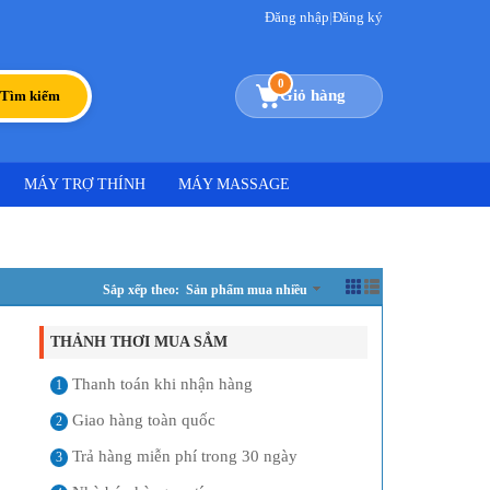
Đăng nhập
|
Đăng ký
0
Giỏ hàng
Tìm kiếm
MÁY TRỢ THÍNH
MÁY MASSAGE
Sắp xếp theo: Sản phẩm mua nhiều
THẢNH THƠI MUA SẮM
Thanh toán khi nhận hàng
1
Giao hàng toàn quốc
2
Trả hàng miễn phí trong 30 ngày
3