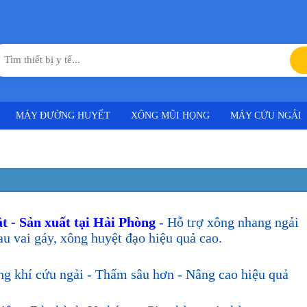
MÁY ĐƯỜNG HUYẾT
XÔNG MŨI HỌNG
MÁY CỨU NGẢI
t - Sản xuất tại Hải Phòng
- Hỗ trợ xông nhang ngải
au vai gáy, xông huyệt đạo hiệu quả cao.
ng khí cứu ngải - Thấm sâu hơn - Nâng cao hiệu quả