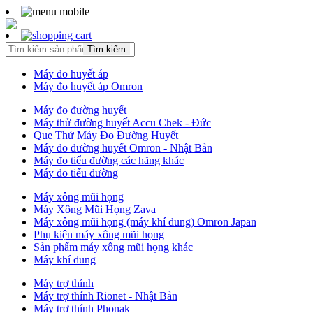
Tìm kiếm
Máy đo huyết áp
Máy đo huyết áp Omron
Máy đo đường huyết
Máy thử đường huyết Accu Chek - Đức
Que Thử Máy Đo Đường Huyết
Máy đo đường huyết Omron - Nhật Bản
Máy đo tiểu đường các hãng khác
Máy đo tiểu đường
Máy xông mũi họng
Máy Xông Mũi Họng Zava
Máy xông mũi họng (máy khí dung) Omron Japan
Phụ kiện máy xông mũi họng
Sản phẩm máy xông mũi họng khác
Máy khí dung
Máy trợ thính
Máy trợ thính Rionet - Nhật Bản
Máy trợ thính Phonak