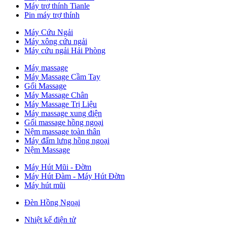
Máy trợ thính Tianle
Pin máy trợ thính
Máy Cứu Ngải
Máy xông cứu ngải
Máy cứu ngải Hải Phòng
Máy massage
Máy Massage Cầm Tay
Gối Massage
Máy Massage Chân
Máy Massage Trị Liệu
Máy massage xung điện
Gối massage hồng ngoại
Nệm massage toàn thân
Máy đấm lưng hồng ngoại
Nệm Massage
Máy Hút Mũi - Đờm
Máy Hút Đàm - Máy Hút Đờm
Máy hút mũi
Đèn Hồng Ngoại
Nhiệt kế điện tử