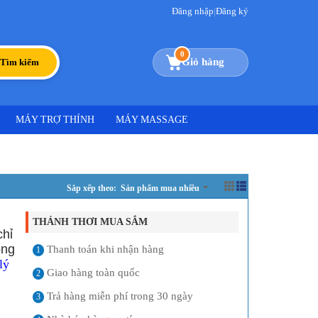
Đăng nhập
|
Đăng ký
0
Giỏ hàng
Tìm kiếm
MÁY TRỢ THÍNH
MÁY MASSAGE
Sắp xếp theo: Sản phẩm mua nhiều
THẢNH THƠI MUA SẮM
chỉ
ong
Thanh toán khi nhận hàng
1
lý
Giao hàng toàn quốc
2
Trả hàng miễn phí trong 30 ngày
3