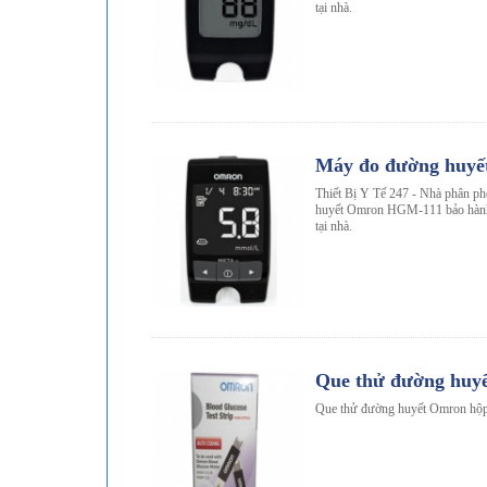
tại nhà.
-20%
Máy đo đường huy
Thiết Bị Y Tế 247 - Nhà phân p
huyết Omron HGM-111 bảo hành 
tại nhà.
Que thử đường huyế
Que thử đường huyết Omron hộp