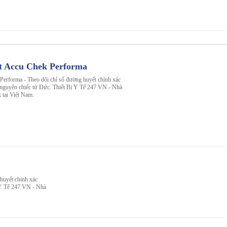
t Accu Chek Performa
erforma - Theo dõi chỉ số đường huyết chính xác
u nguyên chiếc từ Đức. Thiết Bị Y Tế 247 VN - Nhà
 tại Việt Nam.
huyết chính xác
ị Y Tế 247 VN - Nhà