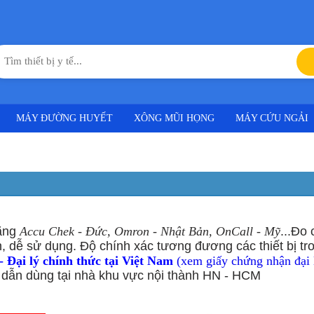
MÁY ĐƯỜNG HUYẾT
XÔNG MŨI HỌNG
MÁY CỨU NGẢI
hãng
Accu Chek - Đức, Omron - Nhật Bản, OnCall - Mỹ
...Đo 
, dễ sử dụng. Độ chính xác tương đương các thiết bị tr
 Đại lý chính thức tại Việt Nam
(xem giấy chứng nhận đại 
dẫn dùng tại nhà khu vực nội thành HN - HCM