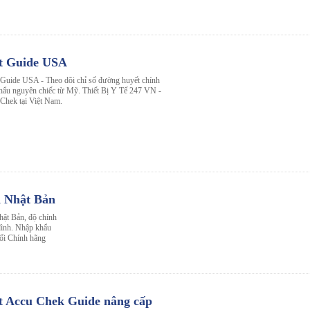
t Guide USA
uide USA - Theo dõi chỉ số đường huyết chính
 khẩu nguyên chiếc từ Mỹ. Thiết Bị Y Tế 247 VN -
Chek tại Việt Nam.
d Nhật Bản
ật Bản, độ chính
 đình. Nhập khẩu
ối Chính hãng
t Accu Chek Guide nâng cấp