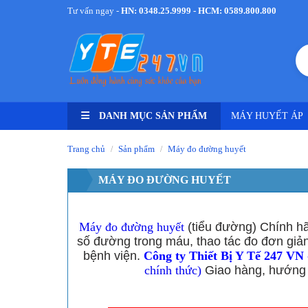
Tư vấn ngay -
HN: 0348.25.9999 - HCM: 0589.800.800
DANH MỤC SẢN PHẨM
MÁY HUYẾT ÁP
Trang chủ
Sản phẩm
Máy đo đường huyết
/
/
MÁY ĐO ĐƯỜNG HUYẾT
Máy đo đường huyết
(tiểu đường) Chính 
số đường trong máu, thao tác đo đơn giản
bệnh viện.
Công ty Thiết Bị Y Tế 247 VN -
chính thức)
Giao hàng, hướng 