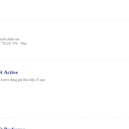
uyết chính xác
ị Y Tế 247 VN - Nhà
t Active
Active đóng gói theo hộp 25 que