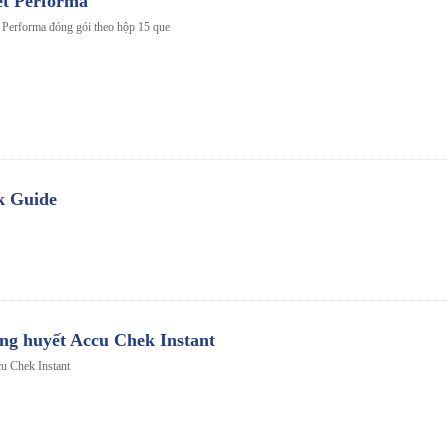
ết Performa
Performa đóng gói theo hộp 15 que
k Guide
ng huyết Accu Chek Instant
u Chek Instant