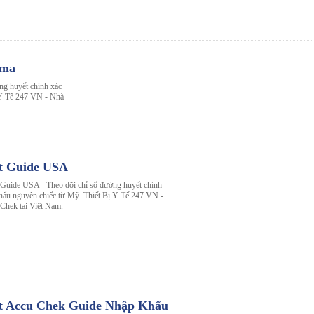
rma
ng huyết chính xác
ị Y Tế 247 VN - Nhà
t Guide USA
uide USA - Theo dõi chỉ số đường huyết chính
 khẩu nguyên chiếc từ Mỹ. Thiết Bị Y Tế 247 VN -
Chek tại Việt Nam.
t Accu Chek Guide Nhập Khẩu