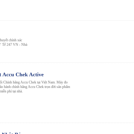
huyết chính xác
ị Y Tế 247 VN - Nhà
 Accu Chek Active
hối Chính hãng Accu Chek tại Việt Nam. Máy đo
ảo hành chính hãng Accu Chek trọn đời sản phẩm
iễn phí tại nhà.