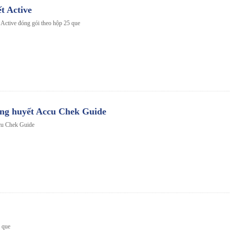
t Active
Active đóng gói theo hộp 25 que
ng huyết Accu Chek Guide
cu Chek Guide
 que