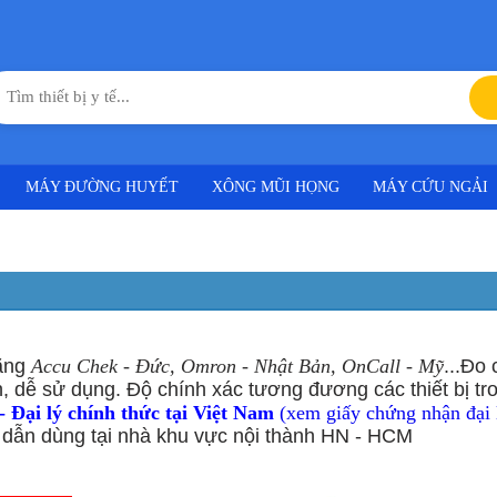
MÁY ĐƯỜNG HUYẾT
XÔNG MŨI HỌNG
MÁY CỨU NGẢI
hãng
Accu Chek - Đức, Omron - Nhật Bản, OnCall - Mỹ
...Đo 
, dễ sử dụng. Độ chính xác tương đương các thiết bị tr
 Đại lý chính thức tại Việt Nam
(xem giấy chứng nhận đại 
dẫn dùng tại nhà khu vực nội thành HN - HCM