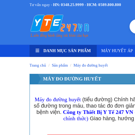
Tư vấn ngay -
HN: 0348.25.9999 - HCM: 0589.800.800
DANH MỤC SẢN PHẨM
MÁY HUYẾT ÁP
Trang chủ
Sản phẩm
Máy đo đường huyết
/
/
MÁY ĐO ĐƯỜNG HUYẾT
Máy đo đường huyết
(tiểu đường) Chính 
số đường trong máu, thao tác đo đơn giản
bệnh viện.
Công ty Thiết Bị Y Tế 247 VN -
chính thức)
Giao hàng, hướng 