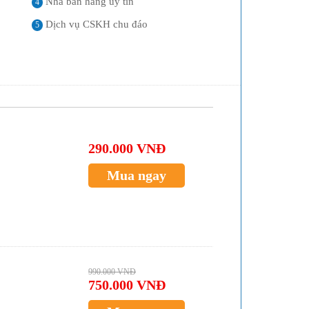
Nhà bán hàng uy tín
4
Dịch vụ CSKH chu đáo
5
290.000 VNĐ
Mua ngay
990.000 VNĐ
750.000 VNĐ