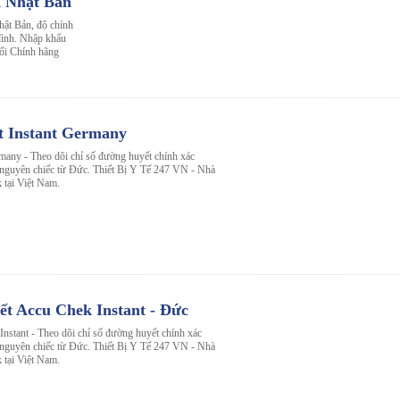
d Nhật Bản
ật Bản, độ chính
 đình. Nhập khẩu
ối Chính hãng
t Instant Germany
any - Theo dõi chỉ số đường huyết chính xác
u nguyên chiếc từ Đức. Thiết Bị Y Tế 247 VN - Nhà
 tại Việt Nam.
t Accu Chek Instant - Đức
stant - Theo dõi chỉ số đường huyết chính xác
u nguyên chiếc từ Đức. Thiết Bị Y Tế 247 VN - Nhà
 tại Việt Nam.