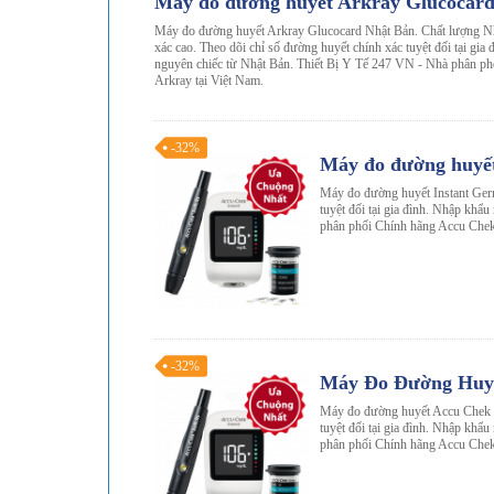
Máy đo đường huyết Arkray Glucocar
Máy đo đường huyết Arkray Glucocard Nhật Bản. Chất lượng Nh
xác cao. Theo dõi chỉ số đường huyết chính xác tuyệt đối tại gia
nguyên chiếc từ Nhật Bản. Thiết Bị Y Tế 247 VN - Nhà phân ph
Arkray tại Việt Nam.
-32%
Máy đo đường huyế
Máy đo đường huyết Instant Germ
tuyệt đối tại gia đình. Nhập khẩ
phân phối Chính hãng Accu Chek
-32%
Máy Đo Đường Huyế
Máy đo đường huyết Accu Chek In
tuyệt đối tại gia đình. Nhập khẩ
phân phối Chính hãng Accu Chek