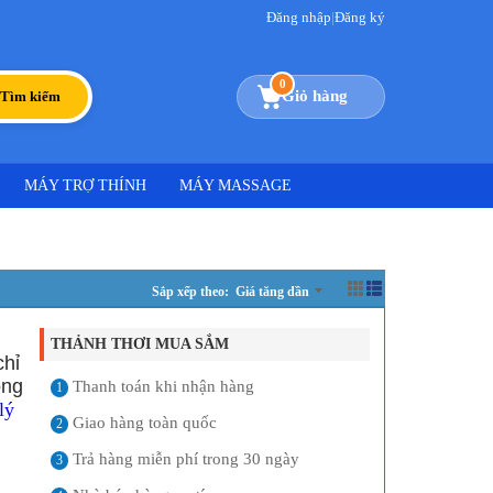
Đăng nhập
|
Đăng ký
0
Giỏ hàng
Tìm kiếm
MÁY TRỢ THÍNH
MÁY MASSAGE
Sắp xếp theo: Giá tăng dần
THẢNH THƠI MUA SẮM
chỉ
ong
Thanh toán khi nhận hàng
1
lý
Giao hàng toàn quốc
2
Trả hàng miễn phí trong 30 ngày
3