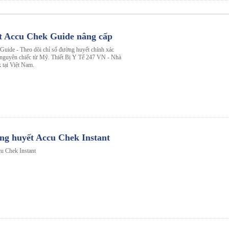
t Accu Chek Guide nâng cấp
uide - Theo dõi chỉ số đường huyết chính xác
u nguyên chiếc từ Mỹ. Thiết Bị Y Tế 247 VN - Nhà
 tại Việt Nam.
ng huyết Accu Chek Instant
u Chek Instant