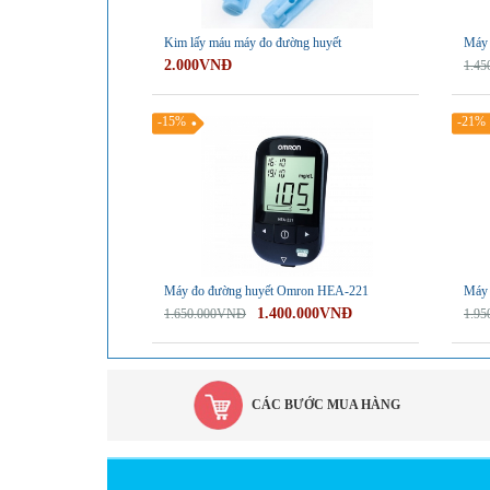
Kim lấy máu máy đo đường huyết
Máy 
2.000VNĐ
1.4
-15%
-21%
Máy đo đường huyết Omron HEA-221
Máy 
1.400.000VNĐ
1.650.000VNĐ
1.9
CÁC BƯỚC MUA HÀNG