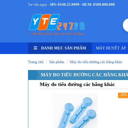
Tư vấn ngay -
HN: 0348.25.9999 - HCM: 0589.800.800
DANH MỤC SẢN PHẨM
MÁY HUYẾT ÁP
Trang chủ
Sản phẩm
Máy đo tiểu đường các hãng khác
/
/
MÁY ĐO TIỂU ĐƯỜNG CÁC HÃNG KH
Máy đo tiểu đường các hãng khác
-28%