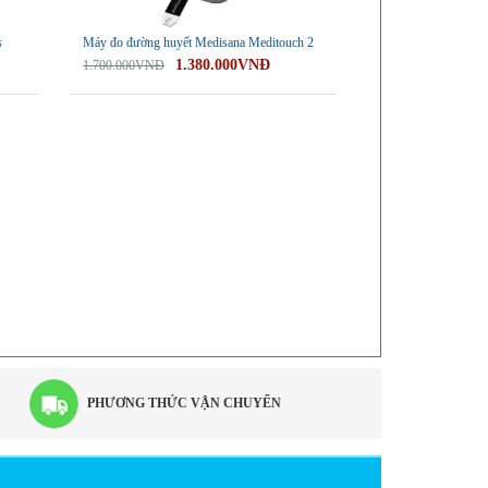
s
Máy đo đường huyết Medisana Meditouch 2
1.380.000VNĐ
1.700.000VNĐ
PHƯƠNG THỨC VẬN CHUYỂN