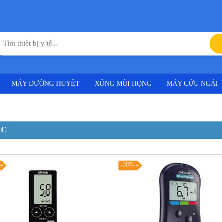
MÁY ĐƯỜNG HUYẾT
XÔNG MŨI HỌNG
MÁY CỨU NGẢI
ÁC
-36%