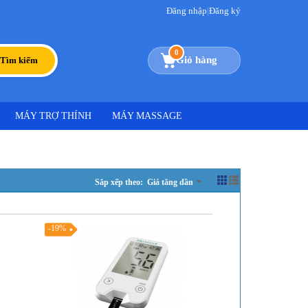
Đăng nhập
|
Đăng ký
0
Giỏ hàng
Tìm kiếm
MÁY TRỢ THÍNH
MÁY MASSAGE
Sắp xếp theo: Giá tăng dần
-19%