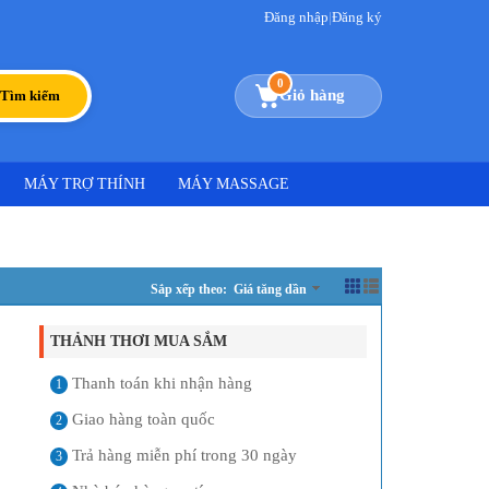
Đăng nhập
|
Đăng ký
0
Giỏ hàng
Tìm kiếm
MÁY TRỢ THÍNH
MÁY MASSAGE
Sắp xếp theo: Giá tăng dần
THẢNH THƠI MUA SẮM
Thanh toán khi nhận hàng
1
Giao hàng toàn quốc
2
Trả hàng miễn phí trong 30 ngày
3