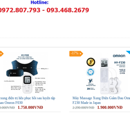
-17%
ung điện trị liệu phục hồi sau luyện tập
Máy Massage Xung Điện Giảm Đau Om
thao Omron F030
F230 Made in Japan
1.750.000VNĐ
1.900.000VNĐ
00.000VNĐ
2.290.000VNĐ