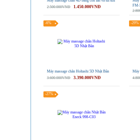
Máy massage chân 4D bằng con lăn và túi khí
Máy 
FM-
1.450.000VNĐ
2.500.000VNĐ
2.8
-6%
-29%
Máy massage chân Holtashi 5D Nhật Bản
Máy 
3.390.000VNĐ
3.600.000VNĐ
4.8
-27%