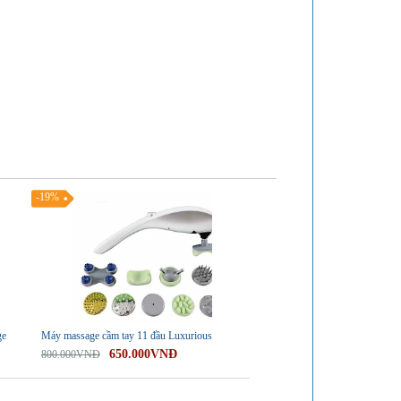
-19%
ge
Máy massage cầm tay 11 đầu Luxurious
650.000VNĐ
800.000VNĐ