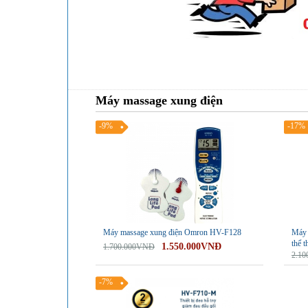
Máy massage xung điện
-9%
-17%
Máy massage xung điện Omron HV-F128
Máy x
thể 
1.550.000VNĐ
1.700.000VNĐ
2.1
-7%