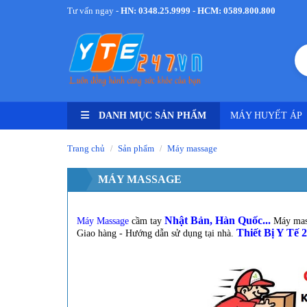
Tư vấn ngay -
HN: 0348.25.9999 - HCM: 0589.800.800
DANH MỤC SẢN PHẨM
MÁY HUYẾT ÁP
Trang chủ
Sản phẩm
Máy massage
/
/
MÁY MASSAGE
Nhật Bản, Hàn Quốc...
Máy Massage
cầm tay
Máy mass
Thiết Bị Y Tế 
Giao hàng - Hướng dẫn sử dụng tại nhà.