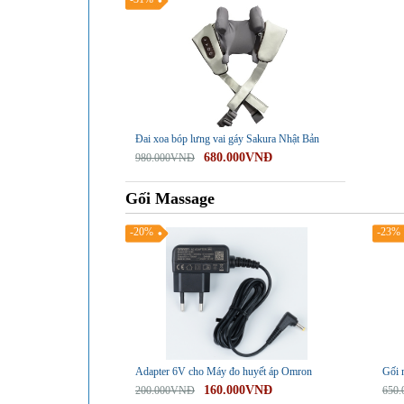
Đai xoa bóp lưng vai gáy Sakura Nhật Bản
680.000VNĐ
980.000VNĐ
Gối Massage
-20%
-23%
Adapter 6V cho Máy đo huyết áp Omron
Gối 
160.000VNĐ
200.000VNĐ
650