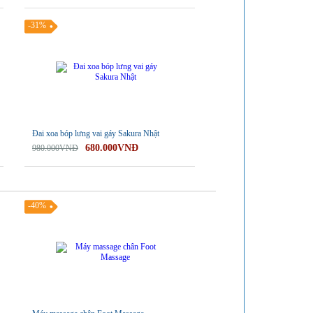
-31%
Đai xoa bóp lưng vai gáy Sakura Nhật
680.000VNĐ
980.000VNĐ
-40%