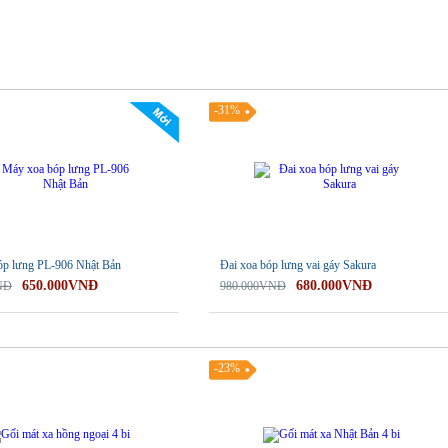
-31%
óp lưng PL-906 Nhật Bản
Đai xoa bóp lưng vai gáy Sakura
650.000VNĐ
680.000VNĐ
NĐ
980.000VNĐ
-23%