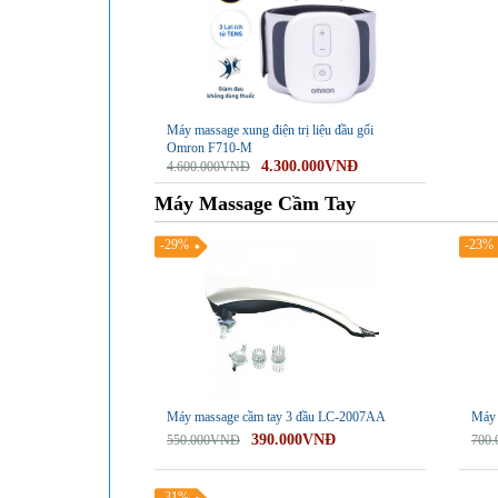
Máy massage xung điện trị liệu đầu gối
Omron F710-M
4.300.000VNĐ
4.600.000VNĐ
Máy Massage Cầm Tay
-29%
-23%
Máy massage cầm tay 3 đầu LC-2007AA
Máy 
390.000VNĐ
550.000VNĐ
700
-31%