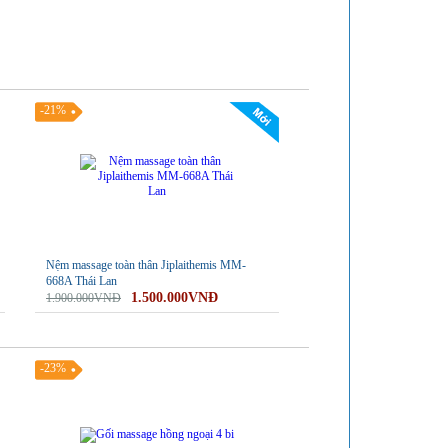
-21%
Nệm massage toàn thân Jiplaithemis MM-
668A Thái Lan
1.500.000VNĐ
1.900.000VNĐ
-23%