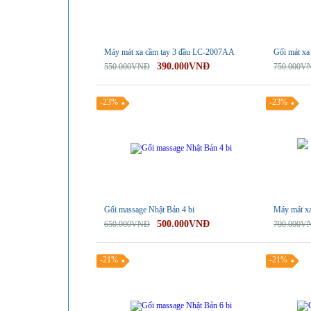
Máy mát xa cầm tay 3 đầu LC-2007AA
Gối mát xa
390.000VNĐ
550.000VNĐ
750.000V
-23%
-23%
Gối massage Nhật Bản 4 bi
Máy mát xa
500.000VNĐ
650.000VNĐ
700.000V
-21%
-21%