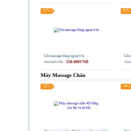
-21%
-20%
Gối massage hồng ngoại 6 bi
Gối 
550.000VNĐ
700.000VNĐ
750
Máy Massage Chân
-42%
-46%