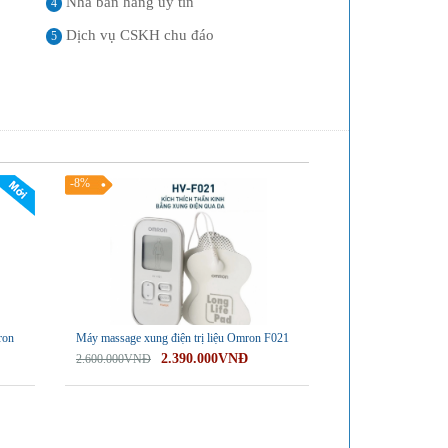
Nhà bán hàng uy tín
4
Dịch vụ CSKH chu đáo
5
-8%
ron
Máy massage xung điện trị liệu Omron F021
2.390.000VNĐ
2.600.000VNĐ