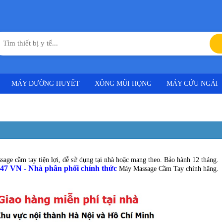
MÁY ĐƯỜNG HUYẾT
XÔNG MŨI HỌNG
MÁY CỨU NGẢI
age cầm tay tiện lợi, dễ sử dụng tại nhà hoặc mang theo. Bảo hành 12 tháng.
247 VN - Nhà phân phối chính thức
Máy Massage Cầm Tay chính hãng.