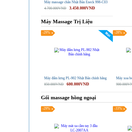
Máy massage chân Nhật Bản Eneck 998-C03
3.450.000VNĐ
4.700.000VNĐ
Máy Massage Trị Liệu
-29%
-28%
Máy đấm lưng PL-902 Nhật Bản chính hãng
Máy xoa b
600.000VNĐ
850.000VNĐ
900.000V
Gối massage hồng ngoại
-29%
-33%