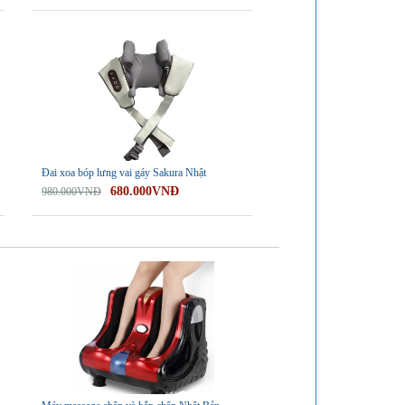
-31%
Đai xoa bóp lưng vai gáy Sakura Nhật
680.000VNĐ
980.000VNĐ
-28%