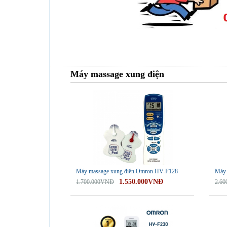
Máy massage xung điện
-9%
-8%
Máy massage xung điện Omron HV-F128
Máy 
1.550.000VNĐ
1.700.000VNĐ
2.6
-17%