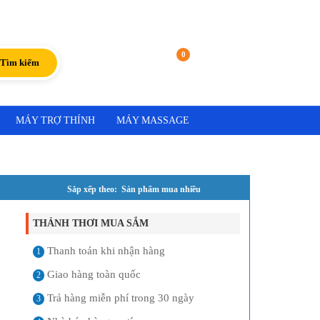
Đăng nhập
|
Đăng ký
0
Giỏ hàng
Tìm kiếm
MÁY TRỢ THÍNH
MÁY MASSAGE
Sắp xếp theo: Sản phẩm mua nhiều
THẢNH THƠI MUA SẮM
Thanh toán khi nhận hàng
1
Giao hàng toàn quốc
2
Trả hàng miễn phí trong 30 ngày
3