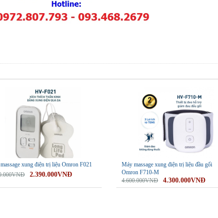
-7%
massage xung điện trị liệu Omron F021
Máy massage xung điện trị liệu đầu gối
Omron F710-M
2.390.000VNĐ
00.000VNĐ
4.300.000VNĐ
4.600.000VNĐ