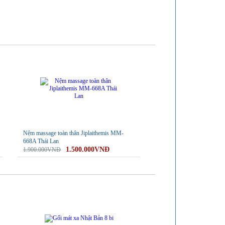
-21%
Nệm massage toàn thân Jiplaithemis MM-
668A Thái Lan
1.500.000VNĐ
1.900.000VNĐ
-29%