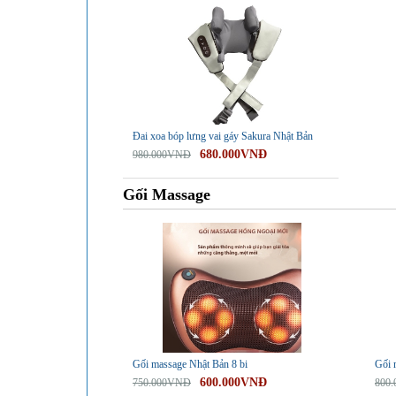
Đai xoa bóp lưng vai gáy Sakura Nhật Bản
680.000VNĐ
980.000VNĐ
Gối Massage
-20%
-25%
Gối massage Nhật Bản 8 bi
Gối 
600.000VNĐ
750.000VNĐ
800