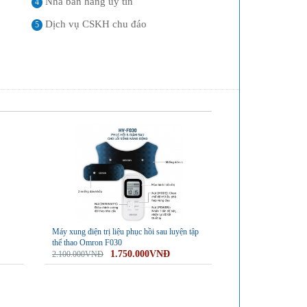
Nhà bán hàng uy tín
4
Dịch vụ CSKH chu đáo
5
-17%
Máy xung điện trị liệu phục hồi sau luyện tập
thể thao Omron F030
1.750.000VNĐ
2.100.000VNĐ