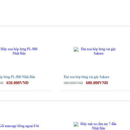
-31%
óp lưng PL-906 Nhật Bản
Đai xoa bóp lưng vai gáy Sakura
650.000VNĐ
680.000VNĐ
NĐ
980.000VNĐ
-23%