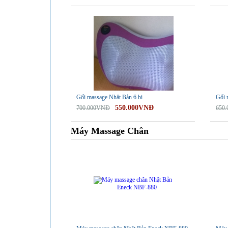
-21%
-23%
Gối massage Nhật Bản 6 bi
Gối 
550.000VNĐ
700.000VNĐ
650
Máy Massage Chân
-40%
-46%