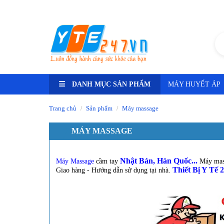
Tư vấn ngay -
HN: 0348.25.9999 - HCM: 0589.800.800
DANH MỤC SẢN PHẨM
MÁY HUYẾT ÁP
Trang chủ
Sản phẩm
Máy massage
/
/
MÁY MASSAGE
Nhật Bản, Hàn Quốc...
Máy Massage
cầm tay
Máy mass
Thiết Bị Y Tế 
Giao hàng - Hướng dẫn sử dụng tại nhà.