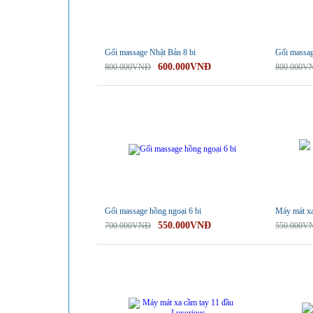
Gối massage Nhật Bản 8 bi
Gối massag
600.000VNĐ
800.000VNĐ
800.000V
-21%
-29%
Gối massage hồng ngoại 6 bi
Máy mát x
550.000VNĐ
700.000VNĐ
550.000V
-19%
-23%