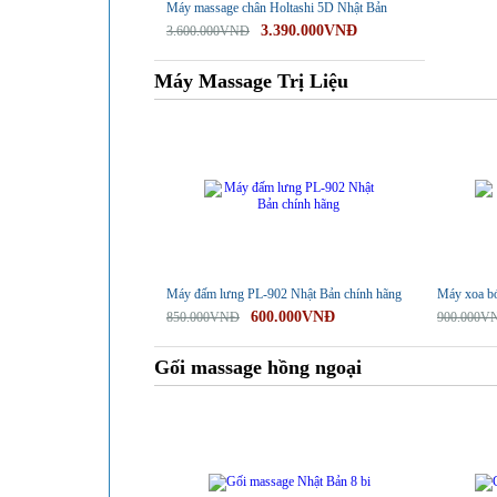
Máy massage chân Holtashi 5D Nhật Bản
3.390.000VNĐ
3.600.000VNĐ
Máy Massage Trị Liệu
-29%
-28%
Máy đấm lưng PL-902 Nhật Bản chính hãng
Máy xoa b
600.000VNĐ
850.000VNĐ
900.000V
Gối massage hồng ngoại
-25%
-25%