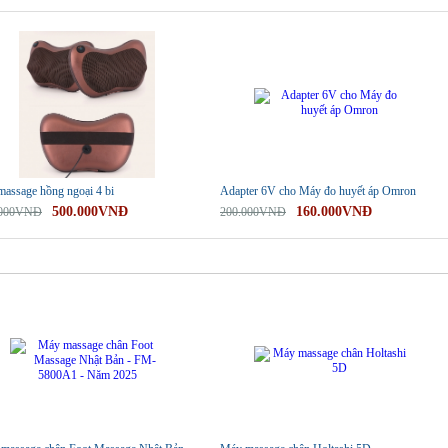
-20%
massage hồng ngoại 4 bi
Adapter 6V cho Máy đo huyết áp Omron
500.000VNĐ
160.000VNĐ
.000VNĐ
200.000VNĐ
-29%