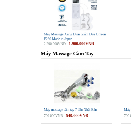
Máy Massage Xung Điện Giảm Đau Omron
F230 Made in Japan
1.900.000VNĐ
2.290.000VNĐ
Máy Massage Cầm Tay
-23%
-23%
Máy massage cầm tay 7 đầu Nhật Bản
Máy 
540.000VNĐ
700.000VNĐ
700
-31%