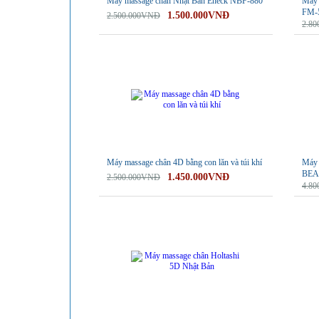
Máy massage chân Nhật Bản Eneck NBF-880
Máy 
FM-
1.500.000VNĐ
2.500.000VNĐ
2.8
-42%
-28%
Máy massage chân 4D bằng con lăn và túi khí
Máy 
BEA
1.450.000VNĐ
2.500.000VNĐ
4.8
-6%