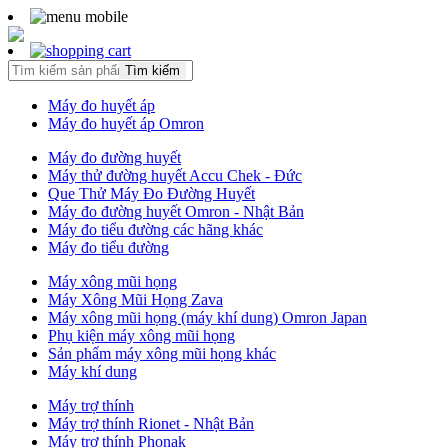
Tìm kiếm
Máy đo huyết áp
Máy đo huyết áp Omron
Máy đo đường huyết
Máy thử đường huyết Accu Chek - Đức
Que Thử Máy Đo Đường Huyết
Máy đo đường huyết Omron - Nhật Bản
Máy đo tiểu đường các hãng khác
Máy đo tiểu đường
Máy xông mũi họng
Máy Xông Mũi Họng Zava
Máy xông mũi họng (máy khí dung) Omron Japan
Phụ kiện máy xông mũi họng
Sản phẩm máy xông mũi họng khác
Máy khí dung
Máy trợ thính
Máy trợ thính Rionet - Nhật Bản
Máy trợ thính Phonak