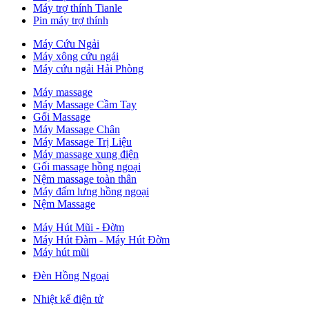
Máy trợ thính Tianle
Pin máy trợ thính
Máy Cứu Ngải
Máy xông cứu ngải
Máy cứu ngải Hải Phòng
Máy massage
Máy Massage Cầm Tay
Gối Massage
Máy Massage Chân
Máy Massage Trị Liệu
Máy massage xung điện
Gối massage hồng ngoại
Nệm massage toàn thân
Máy đấm lưng hồng ngoại
Nệm Massage
Máy Hút Mũi - Đờm
Máy Hút Đàm - Máy Hút Đờm
Máy hút mũi
Đèn Hồng Ngoại
Nhiệt kế điện tử