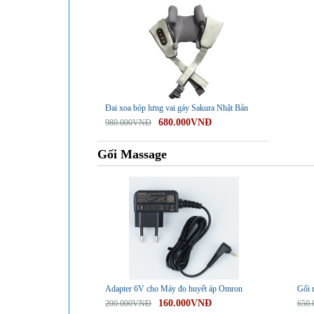
Đai xoa bóp lưng vai gáy Sakura Nhật Bản
680.000VNĐ
980.000VNĐ
Gối Massage
-20%
-23%
Adapter 6V cho Máy đo huyết áp Omron
Gối 
160.000VNĐ
200.000VNĐ
650