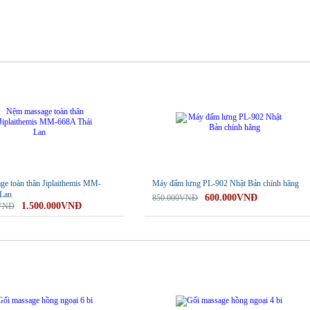
-29%
e toàn thân Jiplaithemis MM-
Máy đấm lưng PL-902 Nhật Bản chính hãng
 Lan
600.000VNĐ
850.000VNĐ
1.500.000VNĐ
0VNĐ
-23%