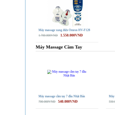
Máy massage xung điện Omron HV-F128
1.550.000VNĐ
1.700.000VNĐ
Máy Massage Cầm Tay
-23%
-29%
Máy massage cầm tay 7 đầu Nhật Bản
Máy 
540.000VNĐ
700.000VNĐ
550
-31%