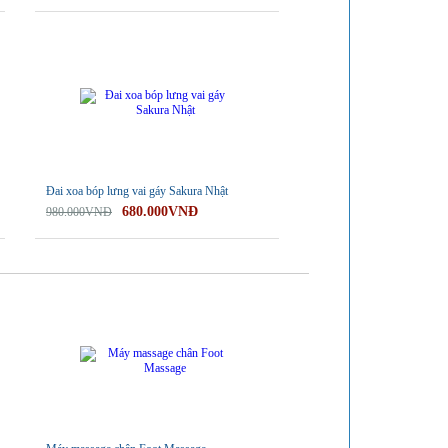
-31%
Đai xoa bóp lưng vai gáy Sakura Nhật
680.000VNĐ
980.000VNĐ
-40%