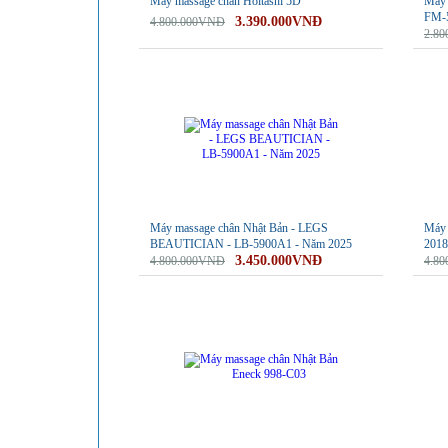
Máy massage chân Holtashi 5D
Máy 
FM-
3.390.000VNĐ
4.800.000VNĐ
2.8
-28%
-28%
Máy massage chân Nhật Bản - LEGS
Máy 
BEAUTICIAN - LB-5900A1 - Năm 2025
2018
3.450.000VNĐ
4.800.000VNĐ
4.8
-27%