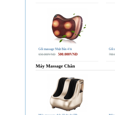
-23%
-21%
Gối massage Nhật Bản 4 bi
Gối 
500.000VNĐ
650.000VNĐ
700
Máy Massage Chân
-29%
-46%