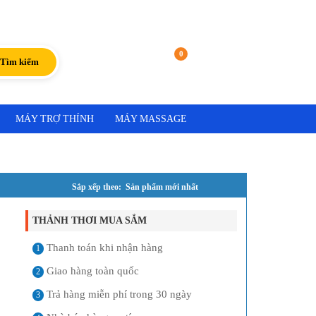
Đăng nhập
|
Đăng ký
0
Giỏ hàng
Tìm kiếm
MÁY TRỢ THÍNH
MÁY MASSAGE
Sắp xếp theo: Sản phẩm mới nhất
THẢNH THƠI MUA SẮM
Thanh toán khi nhận hàng
1
Giao hàng toàn quốc
2
Trả hàng miễn phí trong 30 ngày
3