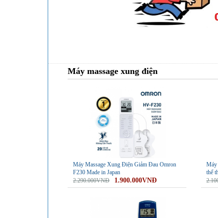
Máy massage xung điện
-17%
-17%
Máy Massage Xung Điện Giảm Đau Omron
Máy x
F230 Made in Japan
thể 
1.900.000VNĐ
2.290.000VNĐ
2.1
-9%