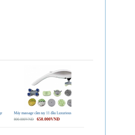
-19%
ge
Máy massage cầm tay 11 đầu Luxurious
650.000VNĐ
800.000VNĐ