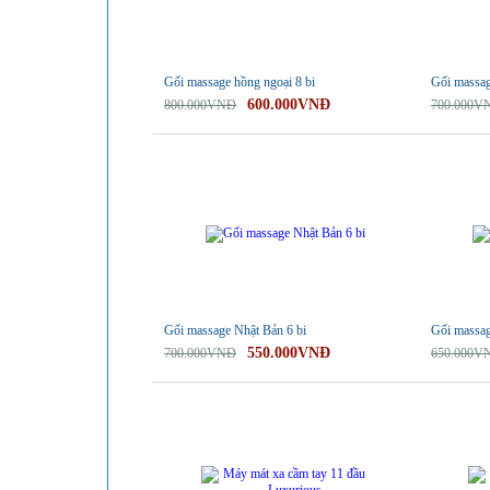
Gối massage hồng ngoại 8 bi
Gối massag
600.000VNĐ
800.000VNĐ
700.000V
-21%
-23%
Gối massage Nhật Bản 6 bi
Gối massag
550.000VNĐ
700.000VNĐ
650.000V
-19%
-29%