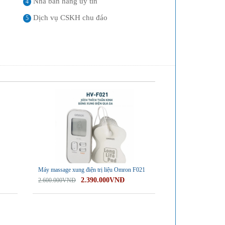
Nhà bán hàng uy tín
4
Dịch vụ CSKH chu đáo
5
-8%
Máy massage xung điện trị liệu Omron F021
2.390.000VNĐ
2.600.000VNĐ