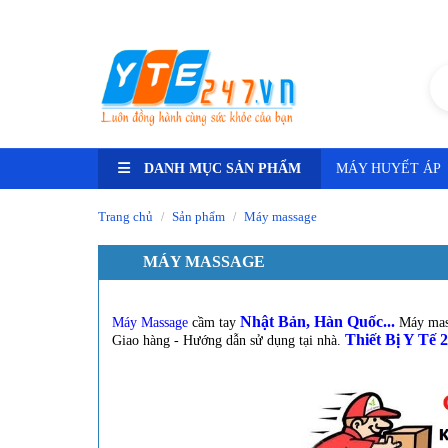
Tư vấn ngay -
HN: 0348.25.9999 - HCM: 0589.800.800
DANH MỤC SẢN PHẨM
MÁY HUYẾT ÁP
Trang chủ
Sản phẩm
Máy massage
/
/
MÁY MASSAGE
Nhật Bản, Hàn Quốc...
Máy Massage
cầm tay
Máy mass
Thiết Bị Y Tế 
Giao hàng - Hướng dẫn sử dụng tại nhà.