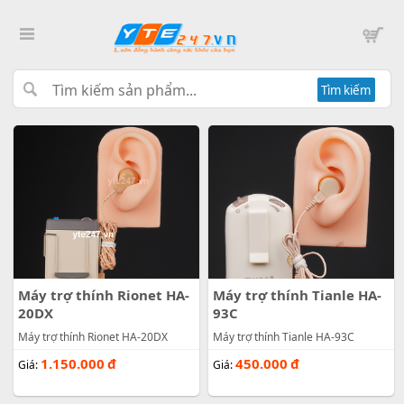
Tìm kiếm
Máy trợ thính Rionet HA-
Máy trợ thính Tianle HA-
20DX
93C
Máy trợ thính Rionet HA-20DX
Máy trợ thính Tianle HA-93C
1.150.000
đ
450.000
đ
Giá:
Giá: