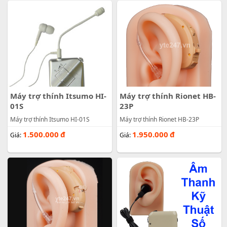
Máy trợ thính Itsumo HI-
Máy trợ thính Rionet HB-
01S
23P
Máy trợ thính Itsumo HI-01S
Máy trợ thính Rionet HB-23P
1.500.000
đ
1.950.000
đ
Giá:
Giá: