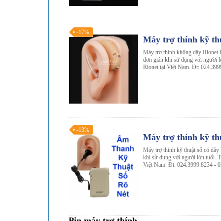
-17%
Máy trợ thính kỹ t
Máy trợ thính không dây Rionet 
đơn giản khi sử dụng với người lớ
Rionet tại Việt Nam. Đt: 024.39
-13%
Máy trợ thính kỹ th
Máy trợ thính kỹ thuật số có dây
khi sử dụng với người lớn tuổi. T
Việt Nam. Đt: 024.3999.8234 - 
Pin máy trợ thính