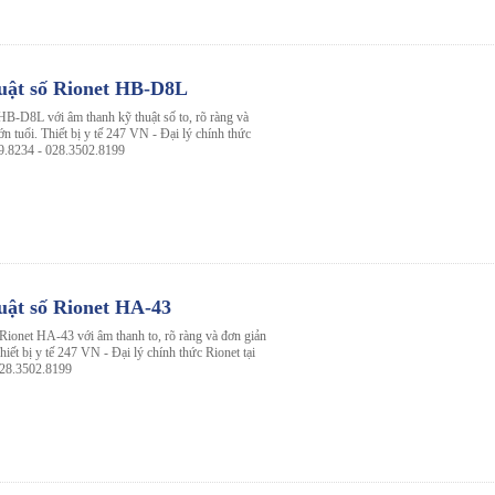
huật số Rionet HB-D8L
HB-D8L với âm thanh kỹ thuật số to, rõ ràng và
n tuổi. Thiết bị y tế 247 VN - Đại lý chính thức
99.8234 - 028.3502.8199
uật số Rionet HA-43
 Rionet HA-43 với âm thanh to, rõ ràng và đơn giản
hiết bị y tế 247 VN - Đại lý chính thức Rionet tại
028.3502.8199