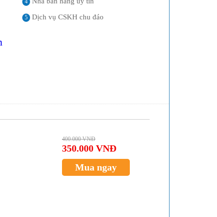
Nhà bán hàng uy tín
4
Dịch vụ CSKH chu đáo
5
m
400.000 VNĐ
350.000 VNĐ
Mua ngay