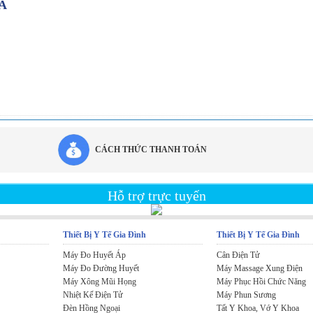
AA
CÁCH THỨC THANH TOÁN
Hỗ trợ trực tuyến
Thiết Bị Y Tế Gia Đình
Thiết Bị Y Tế Gia Đình
Máy Đo Huyết Áp
Cân Điện Tử
Máy Đo Đường Huyết
Máy Massage Xung Điện
Máy Xông Mũi Họng
Máy Phục Hồi Chức Năng
Nhiệt Kế Điện Tử
Máy Phun Sương
Đèn Hồng Ngoại
Tất Y Khoa, Vớ Y Khoa