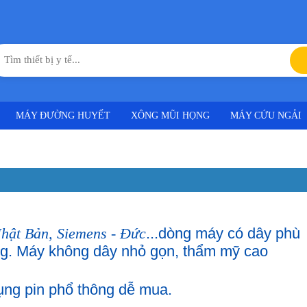
MÁY ĐƯỜNG HUYẾT
XÔNG MŨI HỌNG
MÁY CỨU NGẢI
Nhật Bản, Siemens - Đức
...dòng máy có dây phù
ng. Máy không dây nhỏ gọn, thẩm mỹ cao
ụng pin phổ thông dễ mua.