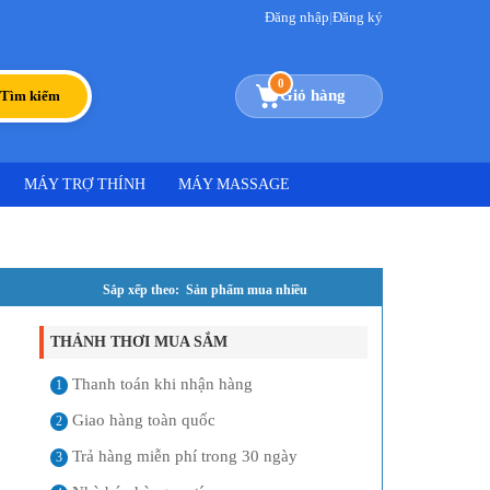
Đăng nhập
|
Đăng ký
0
Giỏ hàng
Tìm kiếm
MÁY TRỢ THÍNH
MÁY MASSAGE
Sắp xếp theo: Sản phẩm mua nhiều
THẢNH THƠI MUA SẮM
Thanh toán khi nhận hàng
1
Giao hàng toàn quốc
2
Trả hàng miễn phí trong 30 ngày
3