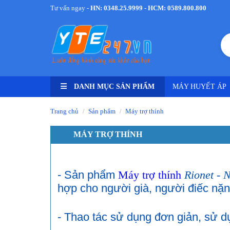
Tư vấn ngay -
HN: 0348.25.9999 - HCM: 0589.800.800
DANH MỤC SẢN PHẨM
MÁY HUYẾT ÁP
Trang chủ
Sản phẩm
Máy trợ thính
/
/
MÁY TRỢ THÍNH
- Sản phẩm
Máy trợ thính
Rionet - 
hợp cho người già, người điếc nặ
- Thao tác sử dụng đơn giản, sử d