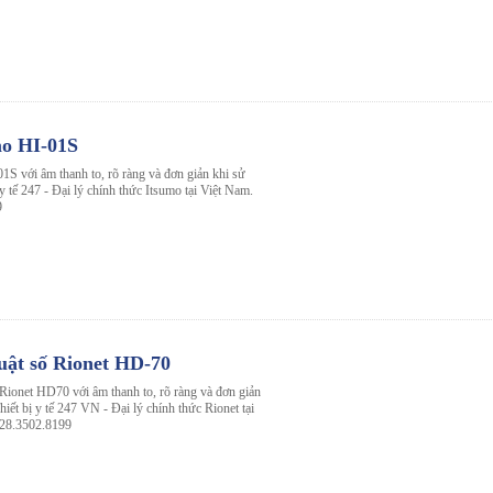
mo HI-01S
1S với âm thanh to, rõ ràng và đơn giản khi sử
 y tế 247 - Đại lý chính thức Itsumo tại Việt Nam.
9
uật số Rionet HD-70
 Rionet HD70 với âm thanh to, rõ ràng và đơn giản
hiết bị y tế 247 VN - Đại lý chính thức Rionet tại
028.3502.8199