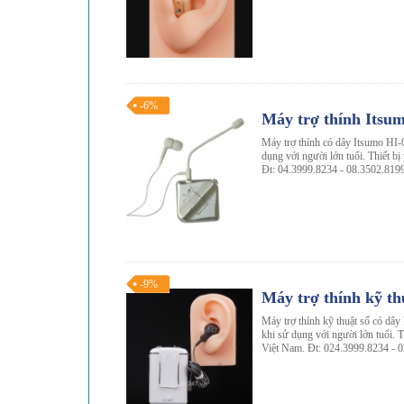
-6%
Máy trợ thính Itsu
Máy trợ thính có dây Itsumo HI-0
dụng với người lớn tuổi. Thiết bị
Đt: 04.3999.8234 - 08.3502.819
-9%
Máy trợ thính kỹ th
Máy trợ thính kỹ thuật số có dây
khi sử dụng với người lớn tuổi. T
Việt Nam. Đt: 024.3999.8234 - 