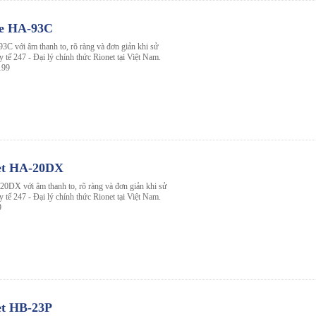
le HA-93C
3C với âm thanh to, rõ ràng và đơn giản khi sử
 y tế 247 - Đại lý chính thức Rionet tại Việt Nam.
199
net HA-20DX
20DX với âm thanh to, rõ ràng và đơn giản khi sử
 y tế 247 - Đại lý chính thức Rionet tại Việt Nam.
9
et HB-23P