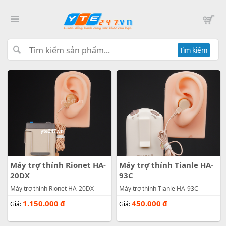
Tìm kiếm
Máy trợ thính Rionet HA-
Máy trợ thính Tianle HA-
20DX
93C
Máy trợ thính Rionet HA-20DX
Máy trợ thính Tianle HA-93C
1.150.000
đ
450.000
đ
Giá:
Giá: