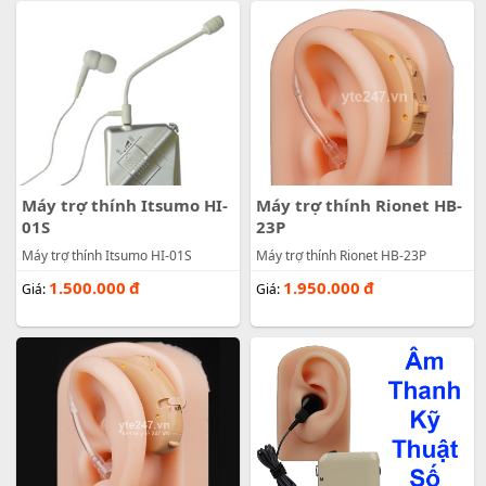
Máy trợ thính Itsumo HI-
Máy trợ thính Rionet HB-
01S
23P
Máy trợ thính Itsumo HI-01S
Máy trợ thính Rionet HB-23P
1.500.000
đ
1.950.000
đ
Giá:
Giá: