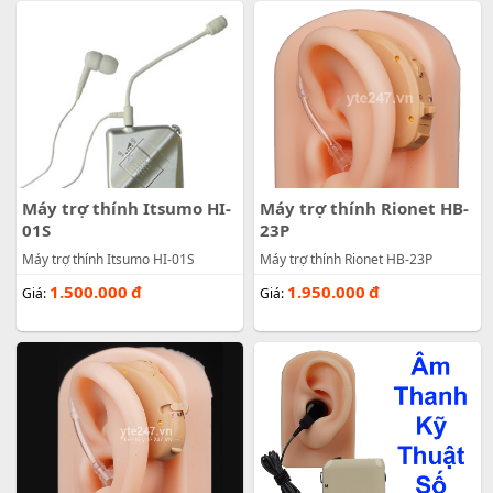
Máy trợ thính Itsumo HI-
Máy trợ thính Rionet HB-
01S
23P
Máy trợ thính Itsumo HI-01S
Máy trợ thính Rionet HB-23P
1.500.000
đ
1.950.000
đ
Giá:
Giá: