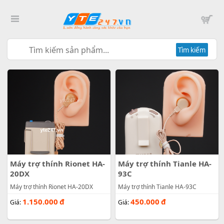
Tìm kiếm
Máy trợ thính Rionet HA-
Máy trợ thính Tianle HA-
20DX
93C
Máy trợ thính Rionet HA-20DX
Máy trợ thính Tianle HA-93C
1.150.000
đ
450.000
đ
Giá:
Giá: