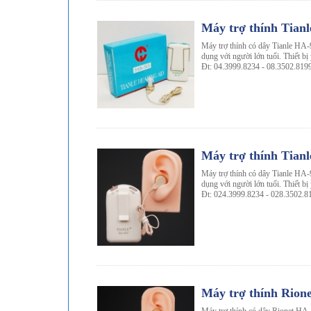
-13%
Máy trợ thính Tian
Máy trợ thính có dây Tianle HA-9
dụng với người lớn tuổi. Thiết bị
Đt: 04.3999.8234 - 08.3502.819
-10%
Máy trợ thính Tian
Máy trợ thính có dây Tianle HA-9
dụng với người lớn tuổi. Thiết bị
Đt: 024.3999.8234 - 028.3502.8
-15%
Máy trợ thính Rio