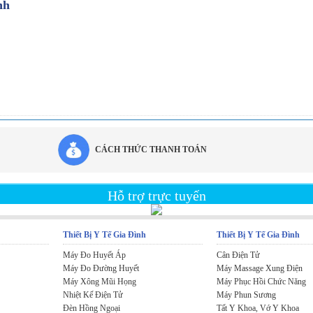
nh
CÁCH THỨC THANH TOÁN
Hỗ trợ trực tuyến
Thiết Bị Y Tế Gia Đình
Thiết Bị Y Tế Gia Đình
Máy Đo Huyết Áp
Cân Điện Tử
Máy Đo Đường Huyết
Máy Massage Xung Điện
Máy Xông Mũi Họng
Máy Phục Hồi Chức Năng
Nhiệt Kế Điện Tử
Máy Phun Sương
Đèn Hồng Ngoại
Tất Y Khoa, Vớ Y Khoa