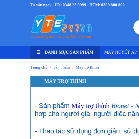
Tư vấn ngay -
HN: 0348.25.9999 - HCM: 0589.800.800
DANH MỤC SẢN PHẨM
MÁY HUYẾT ÁP
Trang chủ
Sản phẩm
Máy trợ thính
/
/
MÁY TRỢ THÍNH
- Sản phẩm
Máy trợ thính
Rionet - 
hợp cho người già, người điếc nặ
- Thao tác sử dụng đơn giản, sử d