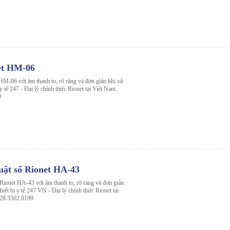
et HM-06
HM-06 với âm thanh to, rõ ràng và đơn giản khi sử
 y tế 247 - Đại lý chính thức Rionet tại Việt Nam.
9
uật số Rionet HA-43
 Rionet HA-43 với âm thanh to, rõ ràng và đơn giản
hiết bị y tế 247 VN - Đại lý chính thức Rionet tại
028.3502.8199