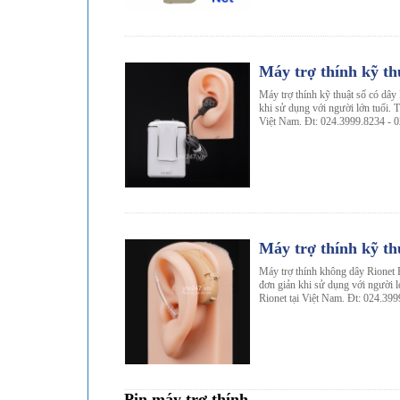
-9%
Máy trợ thính kỹ th
Máy trợ thính kỹ thuật số có dây
khi sử dụng với người lớn tuổi. T
Việt Nam. Đt: 024.3999.8234 - 
-17%
Máy trợ thính kỹ t
Máy trợ thính không dây Rionet 
đơn giản khi sử dụng với người lớ
Rionet tại Việt Nam. Đt: 024.39
Pin máy trợ thính