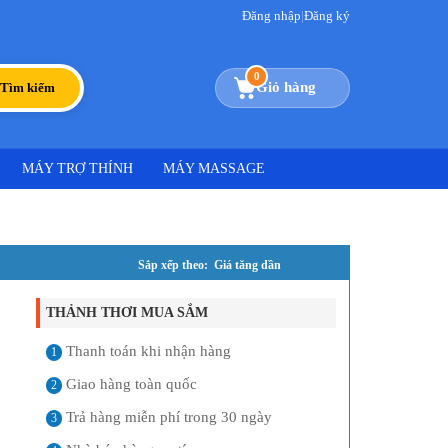
Đăng nhập
|
Đăng ký
0
Giỏ hàng
Tìm kiếm
MÁY TRỢ THÍNH
MÁY MASSAGE
Sắp xếp theo: Giá tăng dần
THẢNH THƠI MUA SẮM
Thanh toán khi nhận hàng
1
Giao hàng toàn quốc
2
Trả hàng miễn phí trong 30 ngày
3