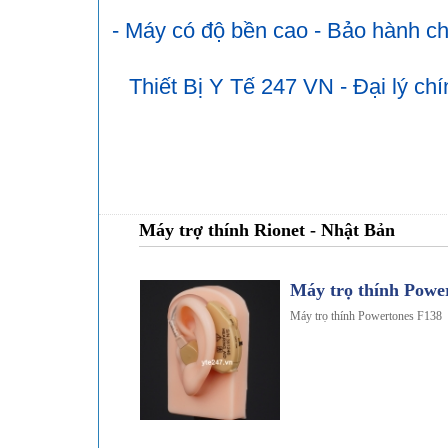
- Máy có độ bền cao - Bảo hành ch
Thiết Bị Y Tế 247 VN - Đại lý c
Máy trợ thính Rionet - Nhật Bản
-13%
Máy trọ thính Powe
Máy trọ thính Powertones F138