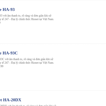
le HA-93
3 với âm thanh to, rõ ràng và đơn giản khi sử
 y tế 247 - Đại lý chính thức Rionet tại Việt Nam.
9
le HA-93C
3C với âm thanh to, rõ ràng và đơn giản khi sử
 y tế 247 - Đại lý chính thức Rionet tại Việt Nam.
199
net HA-20DX