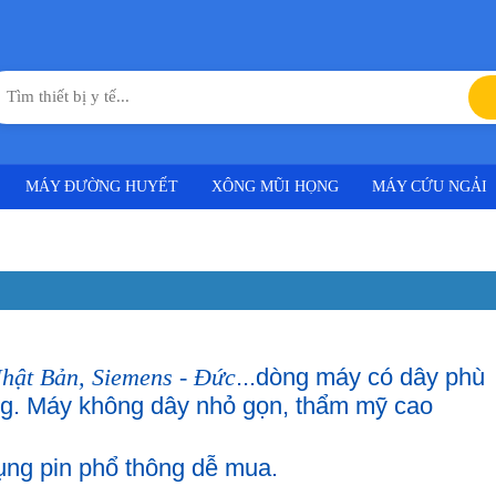
MÁY ĐƯỜNG HUYẾT
XÔNG MŨI HỌNG
MÁY CỨU NGẢI
Nhật Bản, Siemens - Đức
...dòng máy có dây phù
ng. Máy không dây nhỏ gọn, thẩm mỹ cao
ụng pin phổ thông dễ mua.