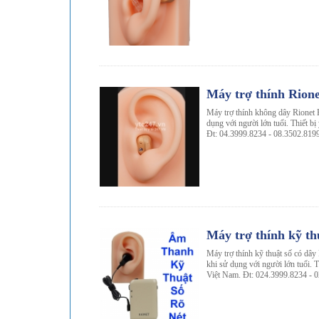
-8%
Máy trợ thính Rion
Máy trợ thính không dây Rionet 
dụng với người lớn tuổi. Thiết bị
Đt: 04.3999.8234 - 08.3502.819
-13%
Máy trợ thính kỹ th
Máy trợ thính kỹ thuật số có dây
khi sử dụng với người lớn tuổi. T
Việt Nam. Đt: 024.3999.8234 - 