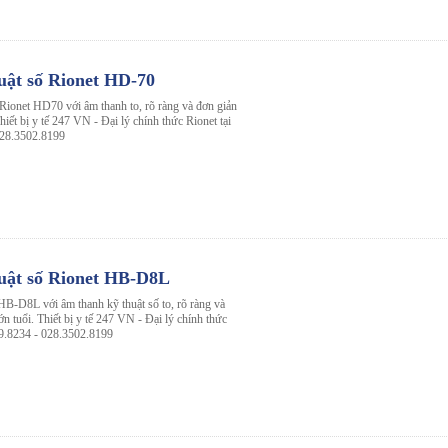
uật số Rionet HD-70
 Rionet HD70 với âm thanh to, rõ ràng và đơn giản
hiết bị y tế 247 VN - Đại lý chính thức Rionet tại
028.3502.8199
huật số Rionet HB-D8L
HB-D8L với âm thanh kỹ thuật số to, rõ ràng và
n tuổi. Thiết bị y tế 247 VN - Đại lý chính thức
99.8234 - 028.3502.8199