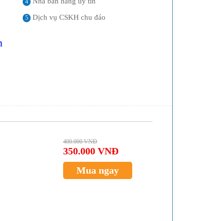
Nhà bán hàng uy tín
4
Dịch vụ CSKH chu đáo
5
m
400.000 VNĐ
350.000 VNĐ
Mua ngay