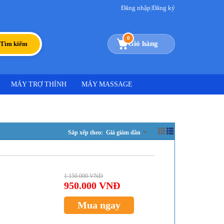
Đăng nhập
|
Đăng ký
0
Giỏ hàng
Tìm kiếm
MÁY TRỢ THÍNH
MÁY MASSAGE
Sắp xếp theo: Giá giảm dần
1.150.000 VNĐ
950.000 VNĐ
Mua ngay