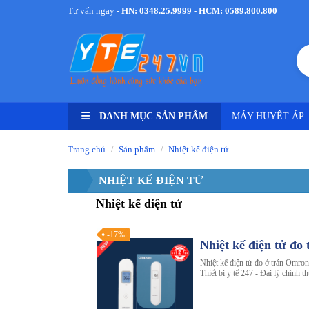
Tư vấn ngay -
HN: 0348.25.9999 - HCM: 0589.800.800
DANH MỤC SẢN PHẨM
MÁY HUYẾT ÁP
Trang chủ
Sản phẩm
Nhiệt kế điện tử
/
/
NHIỆT KẾ ĐIỆN TỬ
Nhiệt kế điện tử
-17%
Nhiệt kế điện tử đ
Nhiệt kế điện tử đo ở trán Omron
Thiết bị y tế 247 - Đại lý chính 