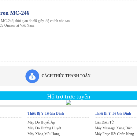
mron MC-246
 MC-246, thời gian đo 60 giây, độ chính xác cao.
thức Omron tại Việt Nam.
CÁCH THỨC THANH TOÁN
Hỗ trợ trực tuyến
Thiết Bị Y Tế Gia Đình
Thiết Bị Y Tế Gia Đình
Máy Đo Huyết Áp
Cân Điện Tử
Máy Đo Đường Huyết
Máy Massage Xung Điện
Máy Xông Mũi Họng
Máy Phục Hồi Chức Năng