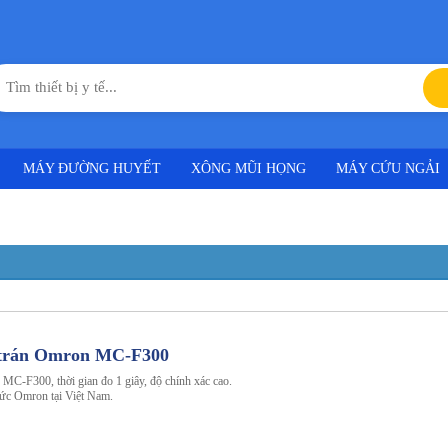
MÁY ĐƯỜNG HUYẾT
XÔNG MŨI HỌNG
MÁY CỨU NGẢI
o trán Omron MC-F300
 MC-F300, thời gian đo 1 giây, độ chính xác cao.
thức Omron tại Việt Nam.