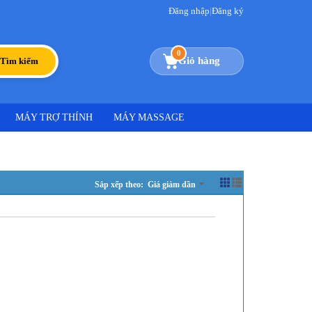
Đăng nhập
|
Đăng ký
0
Giỏ hàng
Tìm kiếm
MÁY TRỢ THÍNH
MÁY MASSAGE
Sắp xếp theo: Giá giảm dần