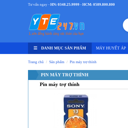
Tư vấn ngay -
HN: 0348.25.9999 - HCM: 0589.800.800
DANH MỤC SẢN PHẨM
MÁY HUYẾT ÁP
Trang chủ
Sản phẩm
Pin máy trợ thính
/
/
PIN MÁY TRỢ THÍNH
Pin máy trợ thính