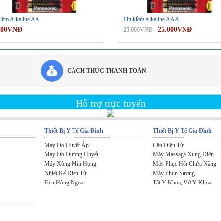
kiềm Alkaline AA
Pin kiềm Alkaline AAA
000VNĐ
25.000VNĐ
25.000VNĐ
CÁCH THỨC THANH TOÁN
Hỗ trợ trực tuyến
Thiết Bị Y Tế Gia Đình
Thiết Bị Y Tế Gia Đình
Máy Đo Huyết Áp
Cân Điện Tử
Máy Đo Đường Huyết
Máy Massage Xung Điện
Máy Xông Mũi Họng
Máy Phục Hồi Chức Năng
Nhiệt Kế Điện Tử
Máy Phun Sương
Đèn Hồng Ngoại
Tất Y Khoa, Vớ Y Khoa