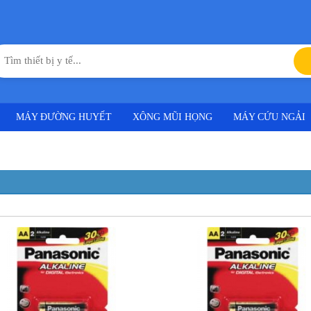
MÁY ĐƯỜNG HUYẾT
XÔNG MŨI HỌNG
MÁY CỨU NGẢI