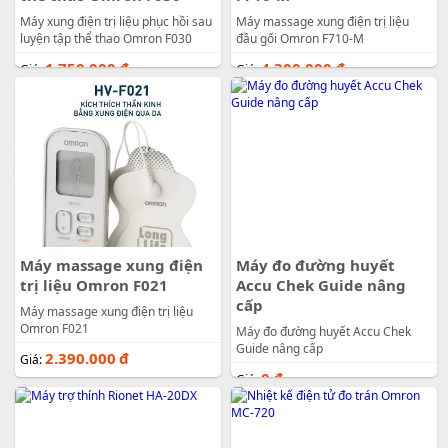
Máy xung điện trị liệu phục hồi sau
Máy massage xung điện trị liệu
luyện tập thể thao Omron F030
đầu gối Omron F710-M
1.750.000
đ
4.300.000
đ
Giá:
Giá:
Máy massage xung điện
Máy đo đường huyết
trị liệu Omron F021
Accu Chek Guide nâng
cấp
Máy massage xung điện trị liệu
Omron F021
Máy đo đường huyết Accu Chek
Guide nâng cấp
2.390.000
đ
Giá:
0
đ
Giá: