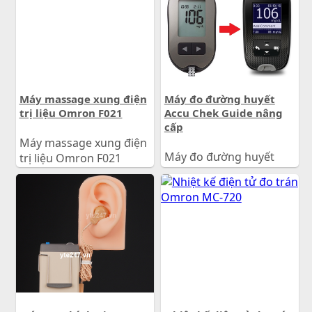
1.750.000
đ
4.300.000
đ
Giá:
Giá:
Máy massage xung điện
Máy đo đường huyết
trị liệu Omron F021
Accu Chek Guide nâng
cấp
Máy massage xung điện
Máy đo đường huyết
trị liệu Omron F021
Accu Chek Guide nâng
cấp
2.390.000
đ
Giá:
0
đ
Giá: