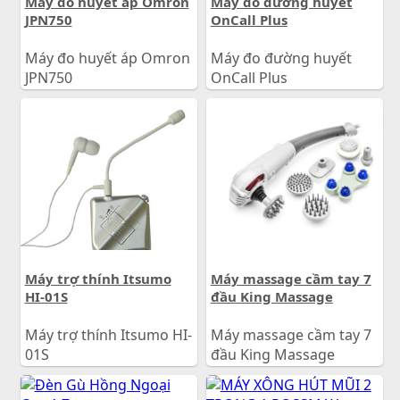
Máy đo huyết áp Omron
Máy đo đường huyết
JPN750
OnCall Plus
Máy đo huyết áp Omron
Máy đo đường huyết
JPN750
OnCall Plus
1.950.000
đ
750.000
đ
Giá:
Giá:
Máy trợ thính Itsumo
Máy massage cầm tay 7
HI-01S
đầu King Massage
Máy trợ thính Itsumo HI-
Máy massage cầm tay 7
01S
đầu King Massage
1.500.000
đ
540.000
đ
Giá:
Giá: