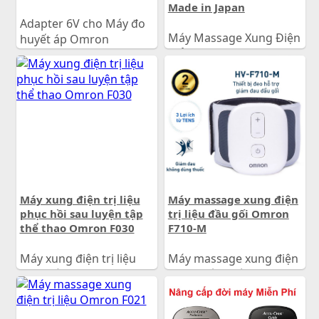
Made in Japan
Adapter 6V cho Máy đo
Máy Massage Xung Điện
huyết áp Omron
Giảm Đau Omron F230
Made in Japan
160.000
đ
Giá:
1.900.000
đ
Giá:
Máy xung điện trị liệu
Máy massage xung điện
phục hồi sau luyện tập
trị liệu đầu gối Omron
thể thao Omron F030
F710-M
Máy xung điện trị liệu
Máy massage xung điện
phục hồi sau luyện tập
trị liệu đầu gối Omron
thể thao Omron F030
F710-M