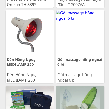
Omron TH-839S
đầu LC-2007AA
880.000
đ
390.000
đ
Giá:
Giá:
Đèn Hồng Ngoại
Gối massage hồng ngoại
MEDILAMP 250
6 bi
Đèn Hồng Ngoại
Gối massage hồng
MEDILAMP 250
ngoại 6 bi
550.000
đ
550.000
đ
Giá:
Giá: