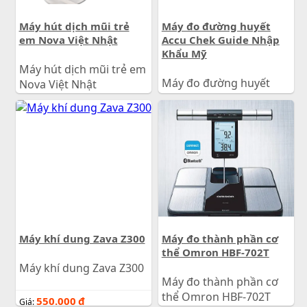
Máy hút dịch mũi trẻ
Máy đo đường huyết
em Nova Việt Nhật
Accu Chek Guide Nhập
Khẩu Mỹ
Máy hút dịch mũi trẻ em
Máy đo đường huyết
Nova Việt Nhật
Accu Chek Guide Nhập
Khẩu Mỹ
690.000
đ
Giá:
1.350.000
đ
Giá:
Máy khí dung Zava Z300
Máy đo thành phần cơ
thể Omron HBF-702T
Máy khí dung Zava Z300
Máy đo thành phần cơ
thể Omron HBF-702T
550.000
đ
Giá: