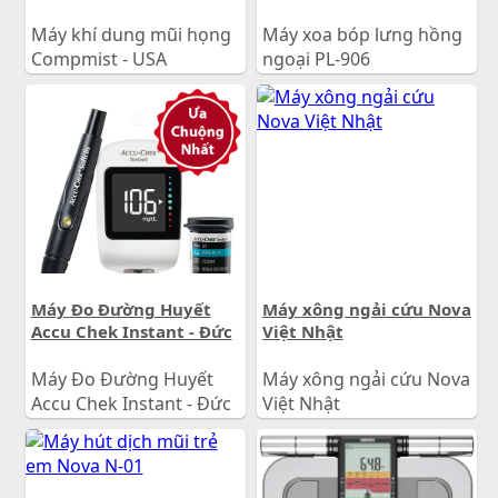
Máy khí dung mũi họng
Máy xoa bóp lưng hồng
Compmist - USA
ngoại PL-906
500.000
đ
650.000
đ
Giá:
Giá:
Máy Đo Đường Huyết
Máy xông ngải cứu Nova
Accu Chek Instant - Đức
Việt Nhật
Máy Đo Đường Huyết
Máy xông ngải cứu Nova
Accu Chek Instant - Đức
Việt Nhật
990.000
đ
1.200.000
đ
Giá:
Giá: