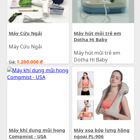
Máy Cứu Ngải
Máy hút mũi trẻ em
Dotha Hi Baby
Máy Cứu Ngải
Máy hút mũi trẻ em
Dotha Hi Baby
1.200.000
đ
Giá:
760.000
đ
Giá:
Máy khí dung mũi họng
Máy xoa bóp lưng hồng
Compmist - USA
ngoại PL-906