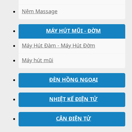
Nệm Massage
MÁY HÚT MŨI - ĐỜM
Máy Hút Đàm - Máy Hút Đờm
Máy hút mũi
ĐÈN HỒNG NGOẠI
NHIỆT KẾ ĐIỆN TỬ
CÂN ĐIỆN TỬ