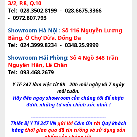
3/2, P.8, Q.10
Tel:
028.3502.8199
-
028.6675.3366
-
0972.807.793
Showroom Hà Nội :
Số 116 Nguyễn Lương
Bằng, Ô Chợ Dừa, Đống Đa
Tel:
024.3999.8234
-
0348.25.9999
Showroom Hải Phòng:
Số 4 Ngõ 348 Trần
Nguyên Hãn, Lê Chân
Tel:
093.468.2679
Y Tế 247 làm việc từ 8h - 20h mỗi ngày và 7 ngày
mỗi tuần.
Hãy đến ngay showroom của chúng tôi để nhận
được những tư vấn chính xác nhất !
-------------------------------------------------
Thiết Bị Y Tế 247 VN
gửi lời
Cảm Ơn
tới
Quý khách
hàng
thời gian qua đã tin tưởng và sử dụng sản
phẩm của chúng tôi.