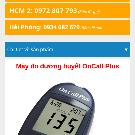
HCM 2: 0972 807 793
(Bấm để gọi)
Hải Phòng: 0934 682 679
(Bấm để gọi)
Chi tiết về sản phẩm
▼
Máy đo đường huyết OnCall Plus