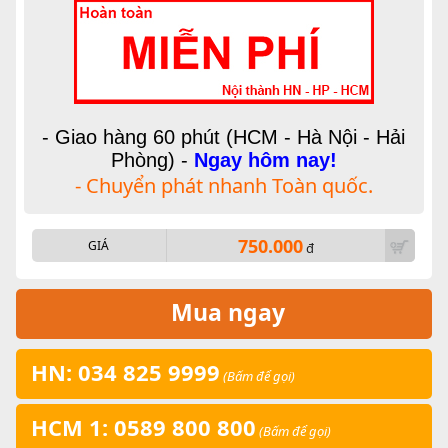
- Giao hàng 60 phút (HCM - Hà Nội - Hải
Phòng) -
Ngay hôm nay!
- Chuyển phát nhanh Toàn quốc.
750.000
GIÁ
đ
Mua ngay
HN: 034 825 9999
(Bấm để gọi)
HCM 1: 0589 800 800
(Bấm để gọi)