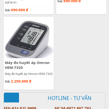
690.000
đ
Giá:
AIR N-01
690.000
đ
Giá:
Máy đo huyết áp Omron
HEM-7320
Máy đo huyết áp Omron HEM-7320
2.250.000
đ
Giá:
HOTLINE - TƯ VẤN
HN:034 825 9999
HCM:0972 807 793