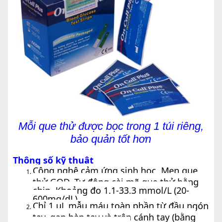
Mỗi que thử được bọc trong 1 túi riêng,
bảo quản tốt hơn
Thông số kỹ thuật
Công nghệ cảm ứng sinh học. Men que
thử GOD. Tự động cài mã que thử bằng
chip. Khoảng đo 1.1-33.3 mmol/L (20-
600mg/dL)
Chỉ 1 µL mẫu máu toàn phần từ đầu ngón
tay, gan bàn tay và trên cánh tay (bằng