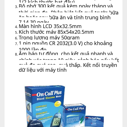
1/2 kích thước hạt đậu)
Bộ nhớ 300 kết quả kèm ngày tháng và
thời gian đo. Phân biệt kết quả trước bữa
ăn hoặc sau bữa ăn và tính trung bình
7,14,30 ngày.
Màn hình LCD 35x32.5mm
Kích thước máy 85x54x20.5mm
Trọng lượng máy 50gram
1 pin nguồn CR 2032(3.0 V) cho khoảng
1000 lần đo
Âm báo tự động, cho kết quả nhanh và
chính xác trong 10 giây, cảnh báo nếu kết
quả đo quá cao, quá thấp. Kết nối truyền
dữ liệu với máy tính