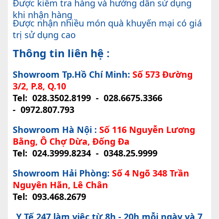
Được kiểm tra hàng và hướng dẫn sử dụng
khi nhận hàng
Được nhận nhiều món quà khuyến mại có giá
trị sử dụng cao
Thông tin liên hệ :
Showroom Tp.Hồ Chí Minh:
Số 573 Đường
3/2, P.8, Q.10
Tel:
028.3502.8199
-
028.6675.3366
-
0972.807.793
Showroom Hà Nội :
Số 116 Nguyễn Lương
Bằng, Ô Chợ Dừa, Đống Đa
Tel:
024.3999.8234
-
0348.25.9999
Showroom Hải Phòng:
Số 4 Ngõ 348 Trần
Nguyên Hãn, Lê Chân
Tel:
093.468.2679
Y Tế 247 làm việc từ 8h - 20h mỗi ngày và 7