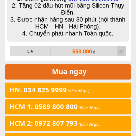
2. Tặng 02 đầu hút mũi bằng Silicon Thụy
Điển.
3.
Được nhận hàng sau 30 phút (nội thành
HCM - HN - Hải Phòng).
4. Chuyển phát nhanh Toàn quốc.
550.000
GIÁ
đ
Mua ngay
HN: 034 825 9999
(Bấm để gọi)
HCM 1: 0589 800 800
(Bấm để gọi)
HCM 2: 0972 807 793
(Bấm để gọi)