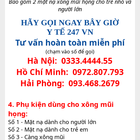
Bao gồm 2 mặt nạ xông mũi họng cho trẻ nhỏ và
người lớn
HÃY GỌI NGAY BÂY GIỜ
Y TẾ 247 VN
Tư vấn hoàn toàn miễn phí
(chạm vào số để gọi)
Hà Nội:
0333.4444.55
Hồ Chí Minh:
0972.807.793
Hải Phòng:
093.468.2679
4. Phụ kiện dùng cho xông mũi
họng:
Số 1 - Mặt nạ dành cho người lớn
Số 2 - Mặt nạ dành cho trẻ em
Số 3 - Càng xông mũi