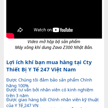
Video mở hộp bộ sản phẩm
Máy xông khí dung Zava Z300 Nhật Bản.
Lợi ích khí bạn mua hàng tại Cty
Thiết Bị Y Tế 247 Việt Nam
Được Chúng tôi đảm bảo sản phẩm Chính
hãng 100%
Được tư vấn bởi nhân viên có kinh nghiệm
trên 3 năm
Được giao hàng bởi Chính nhân viên kỹ thuật
của Y Tế 247 VN