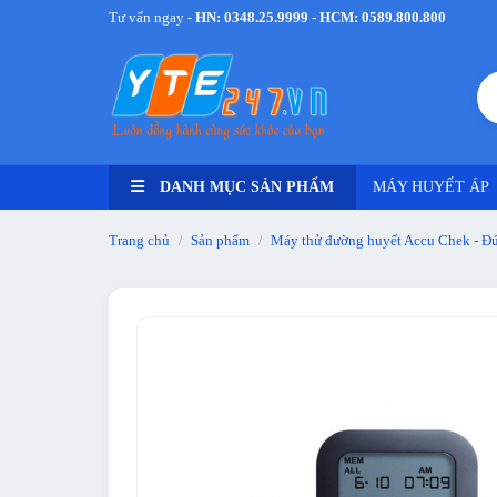
Tư vấn ngay -
HN: 0348.25.9999 - HCM: 0589.800.800
DANH MỤC SẢN PHẨM
MÁY HUYẾT ÁP
Trang chủ
Sản phẩm
Máy thử đường huyết Accu Chek - Đ
/
/