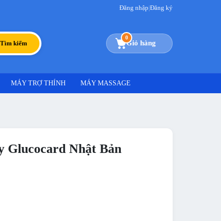
Đăng nhập
|
Đăng ký
0
Giỏ hàng
Tìm kiếm
MÁY TRỢ THÍNH
MÁY MASSAGE
y Glucocard Nhật Bản