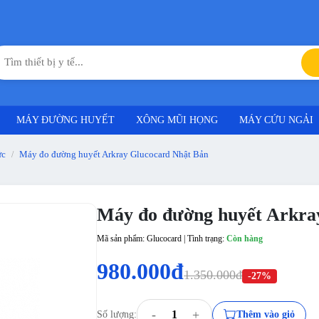
MÁY ĐƯỜNG HUYẾT
XÔNG MŨI HỌNG
MÁY CỨU NGẢI
ức
Máy đo đường huyết Arkray Glucocard Nhật Bản
/
Máy đo đường huyết Arkra
Mã sản phẩm: Glucocard | Tình trạng:
Còn hàng
980.000đ
1.350.000đ
-27%
-
+
Số lượng:
Thêm vào giỏ