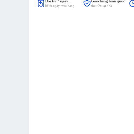
Đổi trả 7 ngày
Giao hàng toàn quốc
kể từ ngày mua hàng
thu tiền tại nhà