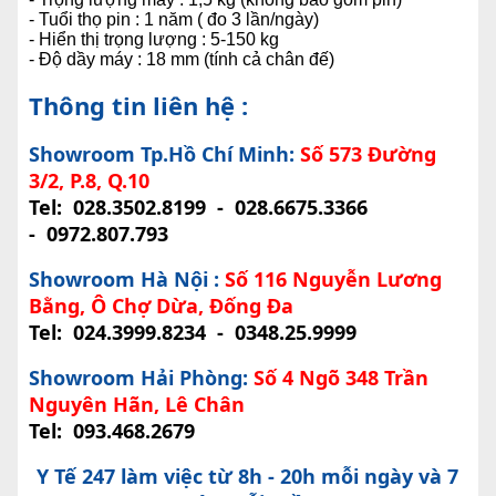
- Tuổi thọ pin : 1 năm ( đo 3 lần/ngày)
- Hiển thị trọng lượng : 5-150 kg
- Độ dầy máy : 18 mm (tính cả chân đế)
Thông tin liên hệ :
Showroom Tp.Hồ Chí Minh:
Số 573 Đường
3/2, P.8, Q.10
Tel:
028.3502.8199
-
028.6675.3366
-
0972.807.793
Showroom Hà Nội :
Số 116 Nguyễn Lương
Bằng, Ô Chợ Dừa, Đống Đa
Tel:
024.3999.8234
-
0348.25.9999
Showroom Hải Phòng:
Số 4 Ngõ 348 Trần
Nguyên Hãn, Lê Chân
Tel:
093.468.2679
Y Tế 247 làm việc từ 8h - 20h mỗi ngày và 7