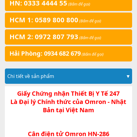
HN: 0333 4444 55
(Bấm để gọi)
HCM 1: 0589 800 800
(Bấm để gọi)
HCM 2: 0972 807 793
(Bấm để gọi)
Hải Phòng: 0934 682 679
(Bấm để gọi)
Chi tiết về sản phẩm
▼
Giấy Chứng nhận Thiết Bị Y Tế 247
Là Đại lý Chính thức của Omron - Nhật
Bản tại Việt Nam
Cân điện tử Omron HN-286