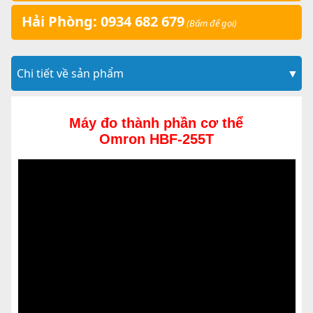
Hải Phòng: 0934 682 679
(Bấm để gọi)
Chi tiết về sản phẩm
▼
Máy đo thành phần cơ thể
Omron HBF-255T