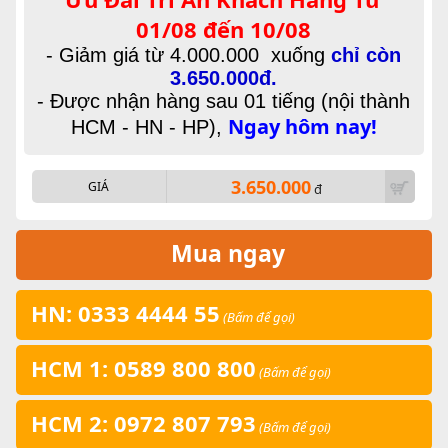
01/08 đến 10/08
- Giảm giá từ 4.000.000 xuống
chỉ còn
3.650.000đ.
- Được nhận hàng sau 01 tiếng (nội thành
Ngay hôm nay!
HCM - HN - HP),
3.650.000
GIÁ
đ
Mua ngay
HN: 0333 4444 55
(Bấm để gọi)
HCM 1: 0589 800 800
(Bấm để gọi)
HCM 2: 0972 807 793
(Bấm để gọi)