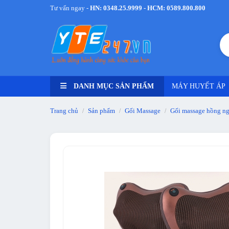
Tư vấn ngay -
HN: 0348.25.9999 - HCM: 0589.800.800
DANH MỤC SẢN PHẨM
MÁY HUYẾT ÁP
Trang chủ
Sản phẩm
Gối Massage
Gối massage hồng ng
/
/
/