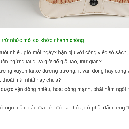
ải trừ nhức mỏi cơ khớp nhanh chóng
ốt nhiều giờ mỗi ngày? bận bịu với công việc sổ sách, gi
n ngừng lại giữa giờ để giải lao, thư giãn?
ường xuyên lái xe đường trường, ít vận động hay công 
t, thoải mái nhất hay chưa?
được vận động nhiều, hoạt động mạnh, phải nằm ngồi n
i ngũ tuần: các đĩa liên đốt lão hóa, cứ phải đấm lưng 