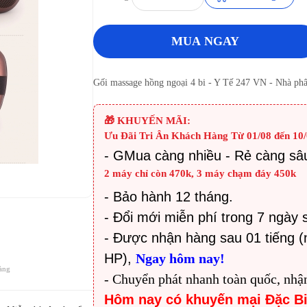
MUA NGAY
Gối massage hồng ngoại 4 bi - Y Tế 247 VN - Nhà phâ
🎁 KHUYẾN MÃI:
Ưu Đãi Tri Ân Khách Hàng Từ 01/08 đến 10/
- G
Mua càng nhiều - Rẻ càng sâ
2 máy chỉ còn 470k, 3 máy chạm đáy 450k
- Bảo hành 12 tháng.
- Đổi mới miễn phí trong 7 ngày 
- Được nhận hàng sau 01 tiếng (
HP),
Ngay hôm nay!
àng
- Chuyển phát nhanh toàn quốc, nhậ
Hôm nay có khuyến mại Đặc B