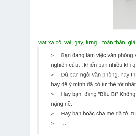
Mat-xa cổ, vai, gáy, lưng…toàn thân, gi
Bạn đang làm việc văn phòng su
>
nghiên cứu…khiến bạn nhiều khi quê
Dù bạn ngồi văn phòng, hay th
>
hay để ý mình đã có tư thế tốt nhấ
Hay bạn đang “Bầu Bí” Không 
>
nặng nề.
Hay bạn hoặc cha mẹ đã tới tuổ
>
…
>