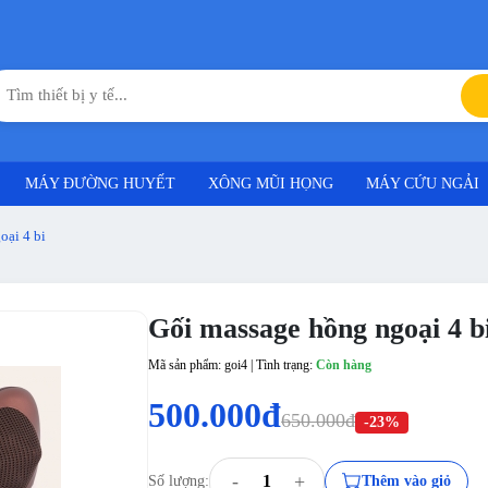
MÁY ĐƯỜNG HUYẾT
XÔNG MŨI HỌNG
MÁY CỨU NGẢI
oại 4 bi
Gối massage hồng ngoại 4 b
Mã sản phẩm: goi4 | Tình trạng:
Còn hàng
500.000đ
650.000đ
-23%
-
+
Số lượng:
Thêm vào giỏ