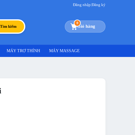
Đăng nhập
|
Đăng ký
0
Giỏ hàng
Tìm kiếm
MÁY TRỢ THÍNH
MÁY MASSAGE
i