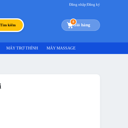
Đăng nhập
|
Đăng ký
0
Giỏ hàng
Tìm kiếm
MÁY TRỢ THÍNH
MÁY MASSAGE
i