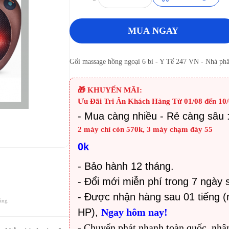
MUA NGAY
Gối massage hồng ngoại 6 bi - Y Tế 247 VN - Nhà phâ
🎁 KHUYẾN MÃI:
Ưu Đãi Tri Ân Khách Hàng Từ 01/08 đến 10/
-
Mua càng nhiều - Rẻ càng sâu 
2 máy chỉ còn 570k, 3 máy chạm đáy 55
0k
- Bảo hành 12 tháng.
- Đổi mới miễn phí trong 7 ngày 
- Được nhận hàng sau 01 tiếng (
àng
HP),
Ngay hôm nay!
- Chuyển phát nhanh toàn quốc, nhậ