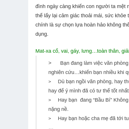
đình ngày càng khiến con người ta mệt mỏ
thể lấy lại cảm giác thoải mái, sức khỏ
chính là sự chọn lựa hoàn hảo không thể 
dụng.
Mat-xa cổ, vai, gáy, lưng…toàn thân, gi
> Bạn đang làm việc văn phòng suốt
nghiên cứu…khiến bạn nhiều khi quê
Dù bạn ngồi văn phòng, hay th
>
hay để ý mình đã có tư thế tốt nhấ
Hay bạn đang “Bầu Bí” Không 
>
nặng nề.
Hay bạn hoặc cha mẹ đã tới tuổ
>
…