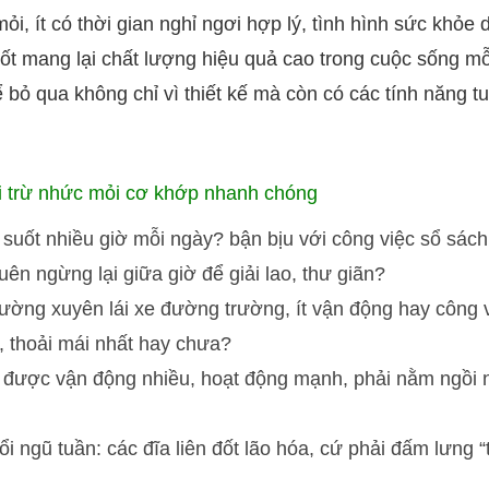
i, ít có thời gian nghỉ ngơi hợp lý, tình hình sức khỏe d
e tốt mang lại chất lượng hiệu quả cao trong cuộc sống 
bỏ qua không chỉ vì thiết kế mà còn có các tính năng tu
ải trừ nhức mỏi cơ khớp nhanh chóng
 nhiều giờ mỗi ngày? bận bịu với công việc sổ sách, gi
n ngừng lại giữa giờ để giải lao, thư giãn?
ường xuyên lái xe đường trường, ít vận động hay công 
t, thoải mái nhất hay chưa?
được vận động nhiều, hoạt động mạnh, phải nằm ngồi n
i ngũ tuần: các đĩa liên đốt lão hóa, cứ phải đấm lưng 