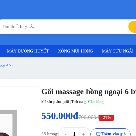
MÁY ĐƯỜNG HUYẾT
XÔNG MŨI HỌNG
MÁY CỨU NGẢI
oại 6 bi
Gối massage hồng ngoại 6 b
Mã sản phẩm: goi6 | Tình trạng:
Còn hàng
550.000đ
700.000đ
-21%
-
+
Số lượng:
Thêm vào giỏ