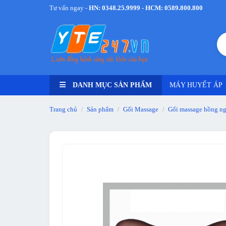
Tư vấn ngay -
HN: 0348.25.9999 - HCM: 0589.800.800
DANH MỤC SẢN PHẨM
MÁY HUYẾT ÁP
Trang chủ
Sản phẩm
Gối Massage
Gối massage hồng ng
/
/
/