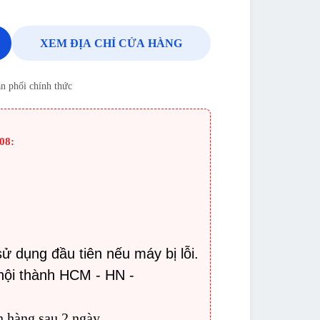
XEM ĐỊA CHỈ CỬA HÀNG
n phối chính thức
08:
:
sử dụng đầu tiên nếu máy bị lỗi.
nội thành HCM - HN -
n hàng sau 2 ngày.