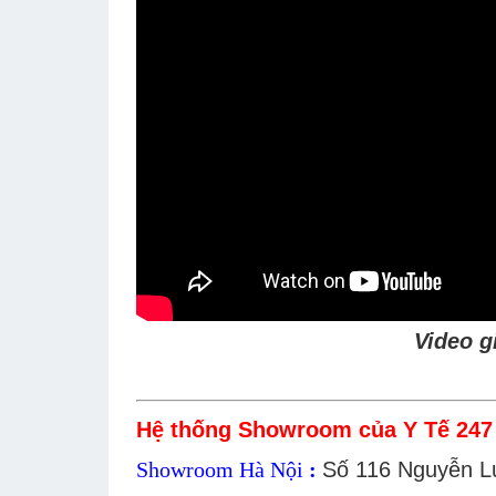
Video g
Hệ thống Showroom của Y Tế 247 
Showroom Hà Nội
:
Số 116 Nguyễn L