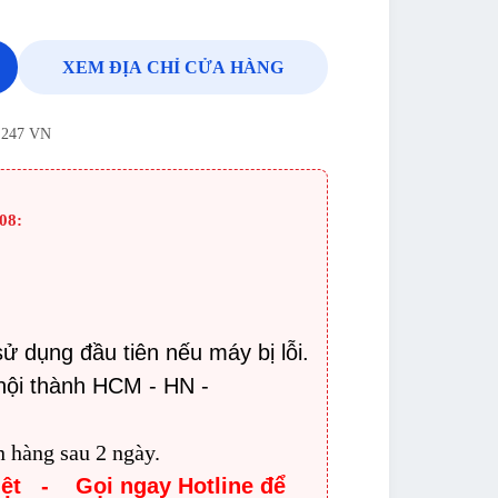
XEM ĐỊA CHỈ CỬA HÀNG
ế 247 VN
08:
:
sử dụng đầu tiên nếu máy bị lỗi.
nội thành HCM - HN -
n hàng sau 2 ngày.
iệt - Gọi ngay Hotline để