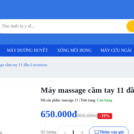
MÁY ĐƯỜNG HUYẾT
XÔNG MŨI HỌNG
MÁY CỨU NGẢI
ge cầm tay 11 đầu Luxurious
Máy massage cầm tay 11 đầ
Mã sản phẩm: massage 11 | Tình trạng:
Còn hàng
650.000đ
800.000đ
-19%
-
+
Số lượng:
Thêm vào giỏ