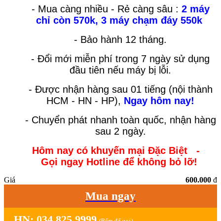
-
Mua càng nhiều - Rẻ càng sâu :
2 máy
chỉ còn 570k, 3 máy chạm đáy 550k
- Bảo hành 12 tháng.
- Đổi mới miễn phí trong 7 ngày sử dụng
đầu tiên nếu máy bị lỗi.
- Được nhận hàng sau 01 tiếng (nội thành
HCM - HN - HP),
Ngay hôm nay!
- Chuyển phát nhanh toàn quốc, nhận hàng
sau 2 ngày.
Hôm nay có khuyến mại Đặc Biệt -
Gọi ngay Hotline để không bỏ lỡ!
Giá
600.000
đ
Mua ngay
HN: 034 825 9999
(Bấm để gọi)