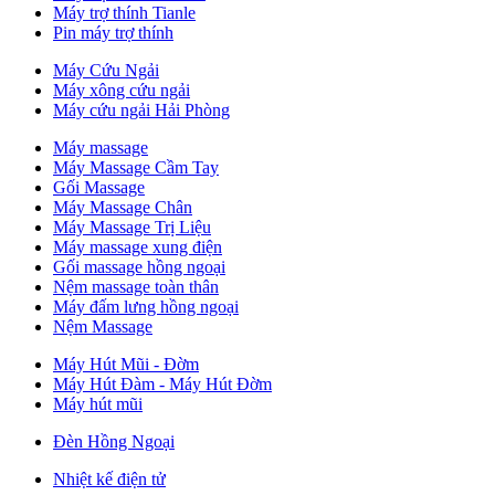
Máy trợ thính Tianle
Pin máy trợ thính
Máy Cứu Ngải
Máy xông cứu ngải
Máy cứu ngải Hải Phòng
Máy massage
Máy Massage Cầm Tay
Gối Massage
Máy Massage Chân
Máy Massage Trị Liệu
Máy massage xung điện
Gối massage hồng ngoại
Nệm massage toàn thân
Máy đấm lưng hồng ngoại
Nệm Massage
Máy Hút Mũi - Đờm
Máy Hút Đàm - Máy Hút Đờm
Máy hút mũi
Đèn Hồng Ngoại
Nhiệt kế điện tử