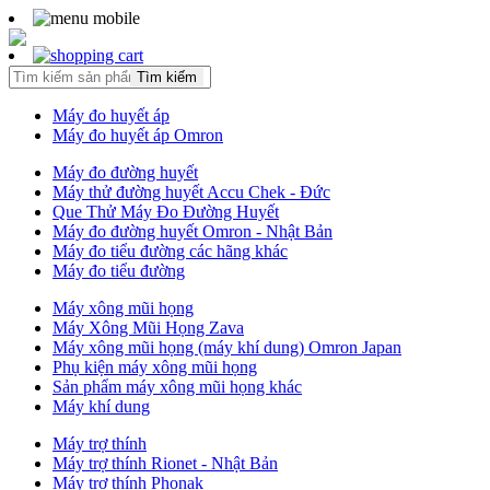
Tìm kiếm
Máy đo huyết áp
Máy đo huyết áp Omron
Máy đo đường huyết
Máy thử đường huyết Accu Chek - Đức
Que Thử Máy Đo Đường Huyết
Máy đo đường huyết Omron - Nhật Bản
Máy đo tiểu đường các hãng khác
Máy đo tiểu đường
Máy xông mũi họng
Máy Xông Mũi Họng Zava
Máy xông mũi họng (máy khí dung) Omron Japan
Phụ kiện máy xông mũi họng
Sản phẩm máy xông mũi họng khác
Máy khí dung
Máy trợ thính
Máy trợ thính Rionet - Nhật Bản
Máy trợ thính Phonak