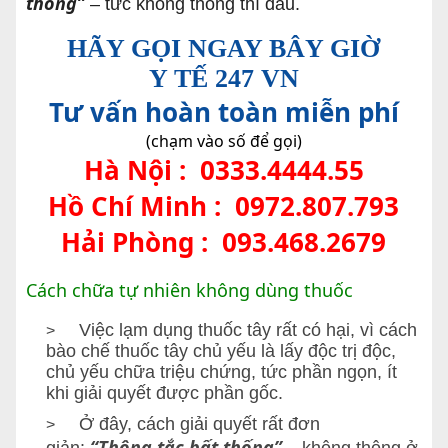
thống”
– tức không thông thì đau.
HÃY GỌI NGAY BÂY GIỜ
Y TẾ 247 VN
Tư vấn hoàn toàn miễn phí
(chạm vào số để gọi)
Hà Nội :
0333.4444.55
Hồ Chí Minh :
0972.807.793
Hải Phòng :
093.468.2679
Cách chữa tự nhiên không dùng thuốc
Việc lạm dụng thuốc tây rất có hại, vì cách
>
bào chế thuốc tây chủ yếu là lấy độc trị độc,
chủ yếu chữa triệu chứng, tức phần ngọn, ít
khi giải quyết được phần gốc.
Ở đây, cách giải quyết rất đơn
>
“Thông tắc bất thống”