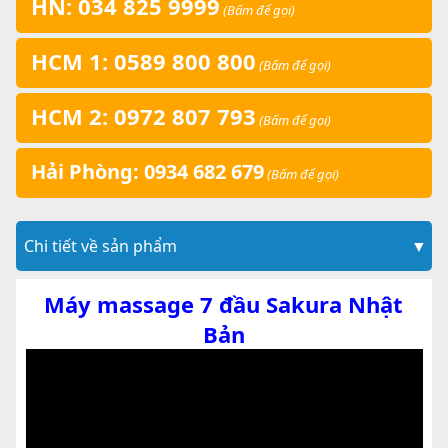
HN: 034 825 9999
(Bấm để gọi)
HCM 1: 0589 800 800
(Bấm để gọi)
HCM 2: 0972 807 793
(Bấm để gọi)
Hải Phòng: 0934 682 679
(Bấm để gọi)
Chi tiết về sản phẩm
▼
Máy massage 7 đầu Sakura Nhật
Bản