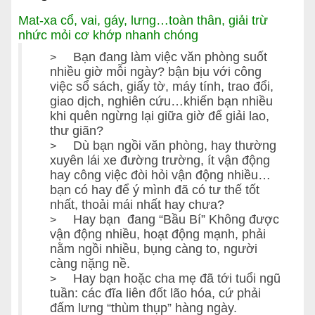
Mat-xa cổ, vai, gáy, lưng…toàn thân, giải trừ
nhức mỏi cơ khớp nhanh chóng
Bạn đang làm việc văn phòng suốt
>
nhiều giờ mỗi ngày? bận bịu với công
việc sổ sách, giấy tờ, máy tính, trao đổi,
giao dịch, nghiên cứu…khiến bạn nhiều
khi quên ngừng lại giữa giờ để giải lao,
thư giãn?
Dù bạn ngồi văn phòng, hay thường
>
xuyên lái xe đường trường, ít vận động
hay công việc đòi hỏi vận động nhiều…
bạn có hay để ý mình đã có tư thế tốt
nhất, thoải mái nhất hay chưa?
Hay bạn đang “Bầu Bí” Không được
>
vận động nhiều, hoạt động mạnh, phải
nằm ngồi nhiều, bụng càng to, người
càng nặng nề.
Hay bạn hoặc cha mẹ đã tới tuổi ngũ
>
tuần: các đĩa liên đốt lão hóa, cứ phải
đấm lưng “thùm thụp” hàng ngày.