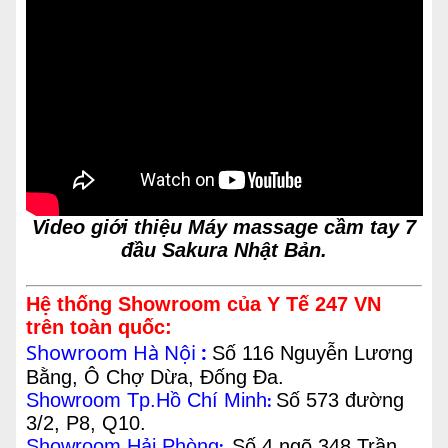
Video giới thiệu Máy massage cầm tay 7
đầu Sakura Nhật Bản.
Hệ thống Showroom của Y Tế 247 VN
trên toàn quốc:
Showroom Hà Nội
:
Số 116 Nguyễn Lương
Bằng, Ô Chợ Dừa, Đống Đa.
Showroom Tp.Hồ Chí Minh
Số 573 đường
:
3/2, P8, Q10.
Showroom Hải Phòng
Số 4 ngõ 348 Trần
: