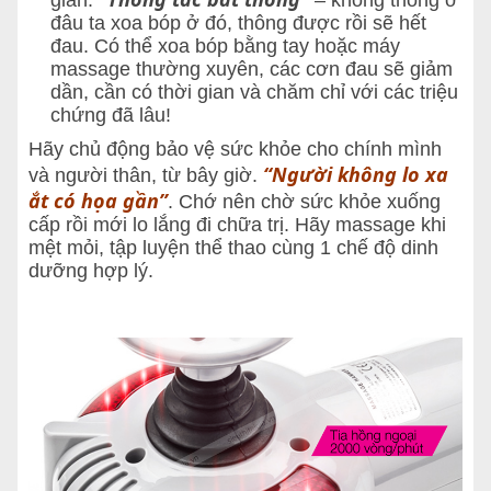
giản:
– không thông ở
đâu ta xoa bóp ở đó, thông được rồi sẽ hết
đau. Có thể xoa bóp bằng tay hoặc máy
massage thường xuyên, các cơn đau sẽ giảm
dần, cần có thời gian và chăm chỉ với các triệu
chứng đã lâu!
Hãy chủ động bảo vệ sức khỏe cho chính mình
“Người không lo xa
và người thân, từ bây giờ.
ắt có họa gần”
. Chớ nên chờ sức khỏe xuống
cấp rồi mới lo lắng đi chữa trị. Hãy massage khi
mệt mỏi, tập luyện thể thao cùng 1 chế độ dinh
dưỡng hợp lý.