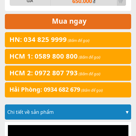
650.000
GIÁ
đ
Mua ngay
HN: 034 825 9999
(Bấm để gọi)
HCM 1: 0589 800 800
(Bấm để gọi)
HCM 2: 0972 807 793
(Bấm để gọi)
Hải Phòng: 0934 682 679
(Bấm để gọi)
Chi tiết về sản phẩm
▼