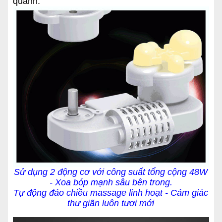
quanh.
Sử dụng 2 động cơ với công suất tổng cộng 48W
- Xoa bóp mạnh sâu bên trong.
Tự động đảo chiều massage linh hoạt - Cảm giác
thư giãn luôn tươi mới