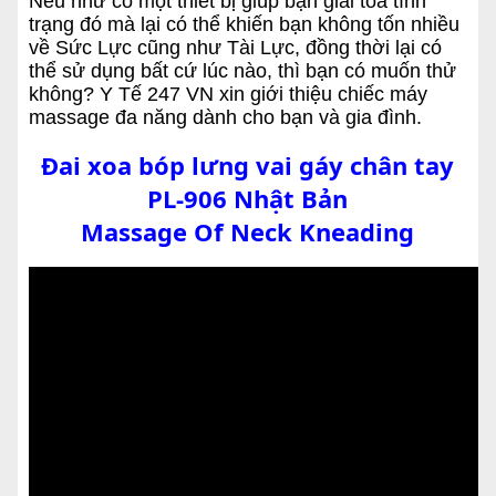
Nếu như có một thiết bị giúp bạn giải tỏa tình
trạng đó mà lại có thể khiến bạn không tốn nhiều
về Sức Lực cũng như Tài Lực, đồng thời lại có
thể sử dụng bất cứ lúc nào, thì bạn có muốn thử
không? Y Tế 247 VN xin giới thiệu chiếc máy
massage đa năng dành cho bạn và gia đình.
Đai xoa bóp lưng vai gáy chân tay
PL-906 Nhật Bản
Massage Of Neck Kneading