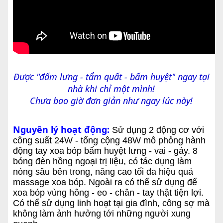
Được "đấm lưng - tẩm quất - bấm huyệt" ngay tại
nhà khi chỉ một mình!
Chưa bao giờ đơn giản như ngay lúc này!
Nguyên lý hoạt động:
Sử dụng 2 động cơ với
công suất 24W - tổng cộng 48W mô phỏng hành
động tay xoa bóp bấm huyệt lưng - vai - gáy. 8
bóng đèn hồng ngoại trị liệu, có tác dụng làm
nóng sâu bên trong, nâng cao tối đa hiệu quả
massage xoa bóp. Ngoài ra có thể sử dụng để
xoa bóp vùng hông - eo - chân - tay thật tiện lợi.
Có thể sử dụng linh hoạt tại gia đình, công sợ mà
không làm ảnh hưởng tới những người xung