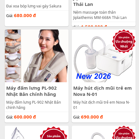
Thái Lan
Đai xoa bóp lưng vai gáy Sakura
Nệm massage toàn thân
680.000
đ
Giá:
Jiplaithemis MM-668A Thái Lan
1.500.000
đ
Giá:
Máy đấm lưng PL-902
Máy hút dịch mũi trẻ em
Nhật Bản chính hãng
Nova N-01
Máy đấm lưng PL-902 Nhật Bản
Máy hút dịch mũi trẻ em Nova N-
chính hãng
01
600.000
đ
690.000
đ
Giá:
Giá: