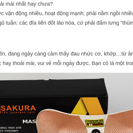
hoải mái nhất hay chưa?
 vận động nhiều, hoạt động mạnh, phải nằm ngồi nhiều
ũ tuần: các đĩa liên đốt lão hóa, cứ phải đấm lưng “thù
rên, đang ngày càng cảm thấy đau nhức cơ, khớp…từ âm 
ệc hay thoải mái, vui vẻ mỗi ngày được. Bạn có là một tr