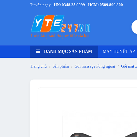
Tư vấn ngay -
HN: 0348.25.9999 - HCM: 0589.800.800
DANH MỤC SẢN PHẨM
MÁY HUYẾT ÁP
Trang chủ
Sản phẩm
Gối massage hồng ngoại
Gối mát x
/
/
/