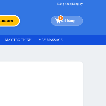
Đăng nhập
|
Đăng ký
0
Giỏ hàng
Tìm kiếm
MÁY TRỢ THÍNH
MÁY MASSAGE
g