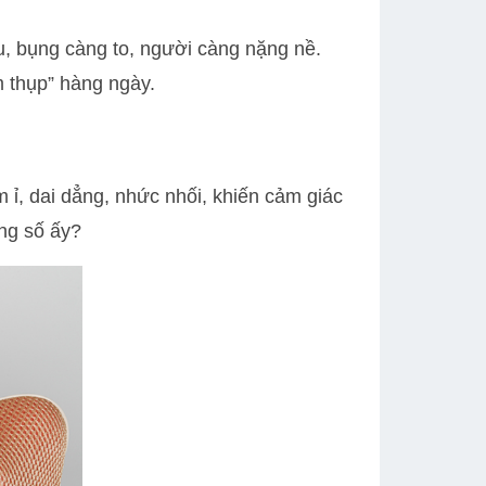
, bụng càng to, người càng nặng nề.
m thụp” hàng ngày.
ỉ, dai dẳng, nhức nhối, khiến cảm giác
ong số ấy?