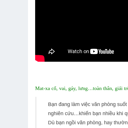
Mat-xa cổ, vai, gáy, lưng…toàn thân, giải 
Bạn đang làm việc văn phòng suốt n
nghiên cứu…khiến bạn nhiều khi quê
Dù bạn ngồi văn phòng, hay thường