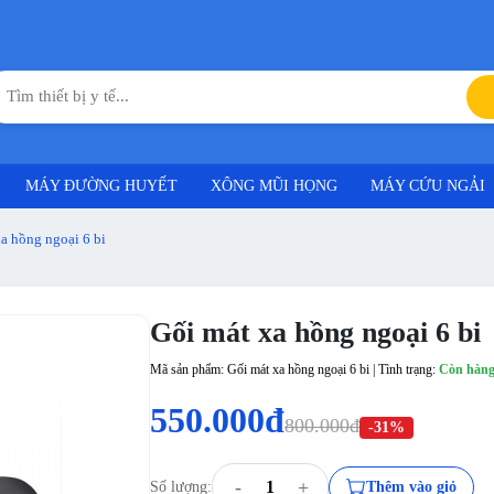
MÁY ĐƯỜNG HUYẾT
XÔNG MŨI HỌNG
MÁY CỨU NGẢI
a hồng ngoại 6 bi
Gối mát xa hồng ngoại 6 bi
Mã sản phẩm: Gối mát xa hồng ngoại 6 bi | Tình trạng:
Còn hàn
550.000đ
800.000đ
-31%
-
+
Số lượng:
Thêm vào giỏ