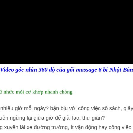
Video góc nhìn 360 độ của gối massage 6 bi Nhật Bản
trừ nhức mỏi cơ khớp nhanh chóng
hiều giờ mỗi ngày? bận bịu với công việc sổ sách, giấy t
n ngừng lại giữa giờ để giải lao, thư giãn?
 xuyên lái xe đường trường, ít vận động hay công việc