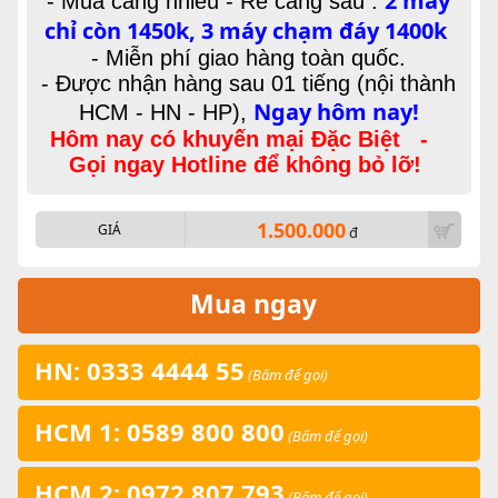
2 máy
-
Mua càng nhiều - Rẻ càng sâu :
chỉ còn 1450k, 3 máy chạm đáy 1400k
- Miễn phí giao hàng toàn quốc.
- Được nhận hàng sau 01 tiếng (nội thành
Ngay hôm nay!
HCM - HN - HP),
Hôm nay có khuyến mại Đặc Biệt -
Gọi ngay Hotline để không bỏ lỡ!
1.500.000
GIÁ
đ
Mua ngay
HN: 0333 4444 55
(Bấm để gọi)
HCM 1: 0589 800 800
(Bấm để gọi)
HCM 2: 0972 807 793
(Bấm để gọi)