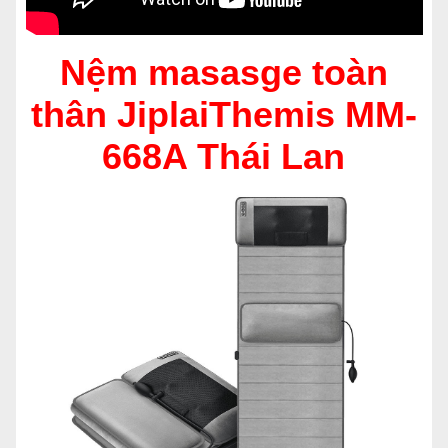
Nệm masasge toàn
thân JiplaiThemis MM-
668A Thái Lan