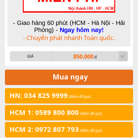
- Giao hàng 60 phút (HCM - Hà Nội - Hải
Phòng) -
Ngay hôm nay!
- Chuyển phát nhanh Toàn quốc.
850.000
GIÁ
đ
Mua ngay
HN: 034 825 9999
(Bấm để gọi)
HCM 1: 0589 800 800
(Bấm để gọi)
HCM 2: 0972 807 793
(Bấm để gọi)