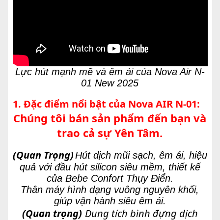
Lực hút mạnh mẽ và êm ái của Nova Air N-
01 New 2025
1. Đặc điểm nổi bật của Nova AIR N-01:
Chúng tôi bán sản phẩm đến bạn và
trao cả sự Yên Tâm.
(Quan Trọng)
Hút dịch mũi sạch, êm ái, hiệu
quả với đầu hút silicon siêu mềm, thiết kế
của Bebe Confort Thụy Điển.
Thân máy hình dạng vuông nguyên khối,
giúp vận hành siêu êm ái.
(Quan trọng)
Dung tích bình đựng dịch