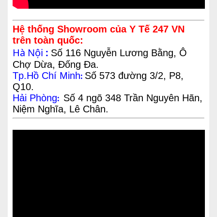
Hệ thống Showroom của Y Tế 247 VN
trên toàn quốc:
Hà Nội
:
Số 116 Nguyễn Lương Bằng, Ô
Chợ Dừa, Đống Đa.
Tp.Hồ Chí Minh
Số 573 đường 3/2, P8,
:
Q10.
Hải Phòng
Số 4 ngõ 348 Trần Nguyên Hãn,
:
Niệm Nghĩa, Lê Chân.