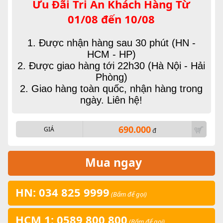
Ưu Đãi Tri Ân Khách Hàng Từ
01/08 đến 10/08
1. Được nhận hàng sau 30 phút (HN -
HCM - HP)
2. Được giao hàng tới 22h30 (Hà Nội - Hải
Phòng)
2. Giao hàng toàn quốc, nhận hàng trong
ngày. Liên hệ!
690.000
GIÁ
đ
Mua ngay
HN: 034 825 9999
(Bấm để gọi)
HCM 1: 0589 800 800
(Bấm để gọi)