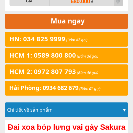
680.000
GIÁ
đ
Mua ngay
HN: 034 825 9999
(Bấm để gọi)
HCM 1: 0589 800 800
(Bấm để gọi)
HCM 2: 0972 807 793
(Bấm để gọi)
Hải Phòng: 0934 682 679
(Bấm để gọi)
Chi tiết về sản phẩm
▼
Đai xoa bóp lưng vai gáy Sakura