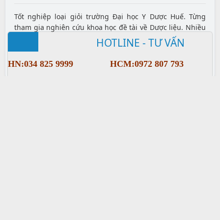
Tốt nghiệp loại giỏi trường Đại học Y Dược Huế. Từng
tham gia nghiên cứu khoa học đề tài về Dược liệu. Nhiều
năm kinh nghiệm làm việc trong lĩnh vực Dược phẩm.
HOTLINE - TƯ VẤN
Hiện đang là giảng viên cho Dược sĩ
HN:034 825 9999
HCM:0972 807 793
Xem thông tin chi tiết. ›
Adapter 6V cho Máy đo
Gối massage hồng ngoại
huyết áp Omron
4 bi
Adapter 6V cho Máy đo huyết áp
Gối massage hồng ngoại 4 bi
Omron
500.000
đ