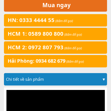
Mua ngay
HN: 0333 4444 55
(Bấm để gọi)
HCM 1: 0589 800 800
(Bấm để gọi)
HCM 2: 0972 807 793
(Bấm để gọi)
Hải Phòng: 0934 682 679
(Bấm để gọi)
Chi tiết về sản phẩm
▼