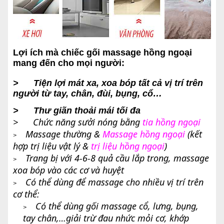
Lợi ích mà chiếc gối massage hồng ngoại
mang đến cho mọi người:
> Tiện lợi mát xa, xoa bóp tất cả vị trí trên
người từ tay, chân, đùi, bụng, cổ…
> Thư giãn thoải mái tối đa
> Chức năng sưởi nóng bằng
tia hồng ngoại
Massage thường &
Massage hồng ngoại
(kết
>
hợp trị liệu vật lý &
trị liệu hồng ngoại
)
Trang bị với 4-6-8 quả cầu lắp trong, massage
>
xoa bóp vào các cơ và huyệt
Có thể dùng để massage cho nhiều vị trí trên
>
cơ thể:
Có thể dùng gối massage cổ, lưng, bụng,
>
tay chân,…giải trừ đau nhức mỏi cơ, khớp