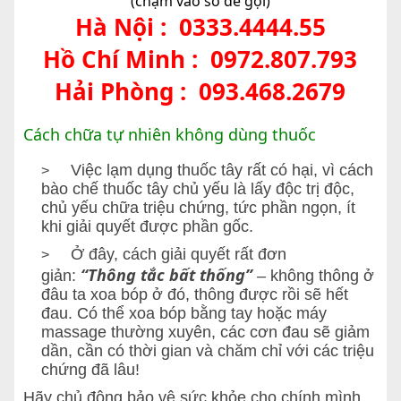
(chạm vào số để gọi)
Hà Nội :
0333.4444.55
Hồ Chí Minh :
0972.807.793
Hải Phòng :
093.468.2679
Cách chữa tự nhiên không dùng thuốc
Việc lạm dụng thuốc tây rất có hại, vì cách
>
bào chế thuốc tây chủ yếu là lấy độc trị độc,
chủ yếu chữa triệu chứng, tức phần ngọn, ít
khi giải quyết được phần gốc.
Ở đây, cách giải quyết rất đơn
>
“Thông tắc bất thống”
giản:
– không thông ở
đâu ta xoa bóp ở đó, thông được rồi sẽ hết
đau. Có thể xoa bóp bằng tay hoặc máy
massage thường xuyên, các cơn đau sẽ giảm
dần, cần có thời gian và chăm chỉ với các triệu
chứng đã lâu!
Hãy chủ động bảo vệ sức khỏe cho chính mình