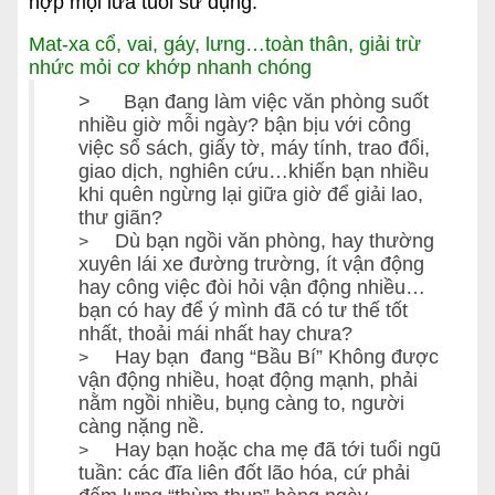
hợp mọi lứa tuổi sử dụng.
Mat-xa cổ, vai, gáy, lưng…toàn thân, giải trừ
nhức mỏi cơ khớp nhanh chóng
> Bạn đang làm việc văn phòng suốt
nhiều giờ mỗi ngày? bận bịu với công
việc sổ sách, giấy tờ, máy tính, trao đổi,
giao dịch, nghiên cứu…khiến bạn nhiều
khi quên ngừng lại giữa giờ để giải lao,
thư giãn?
Dù bạn ngồi văn phòng, hay thường
>
xuyên lái xe đường trường, ít vận động
hay công việc đòi hỏi vận động nhiều…
bạn có hay để ý mình đã có tư thế tốt
nhất, thoải mái nhất hay chưa?
Hay bạn đang “Bầu Bí” Không được
>
vận động nhiều, hoạt động mạnh, phải
nằm ngồi nhiều, bụng càng to, người
càng nặng nề.
Hay bạn hoặc cha mẹ đã tới tuổi ngũ
>
tuần: các đĩa liên đốt lão hóa, cứ phải