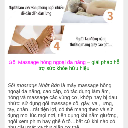
Gối Massage hồng ngoại đa năng
– giải pháp hỗ
trợ sức khỏe hữu hiệu
Gối massage Nhật Bản
là máy massage hồng
ngoại đa năng, cao cấp, có tác dụng làm ấm,
nóng và massage các vùng cơ, khớp hay bị đau
nhức: sử dụng gối massage cổ, gáy, vai, lưng,
tay, chân…rất tiện lợi, có thể mang theo và sử
dụng mọi lúc mọi nơi, tiện dụng khi nằm giường,
ngồi xem phim hay ghế ô tô…bất cứ khi nào có
nhu cầu mát-xa thư giãn cơ thể.