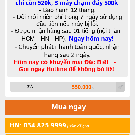
chỉ còn 520k, 3 máy chạm đáy 500k
- Bảo hành 12 tháng.
- Đổi mới miễn phí trong 7 ngày sử dụng
đầu tiên nếu máy bị lỗi.
- Được nhận hàng sau 01 tiếng (nội thành
Ngay hôm nay!
HCM - HN - HP),
- Chuyển phát nhanh toàn quốc, nhận
hàng sau 2 ngày.
Hôm nay có khuyến mại Đặc Biệt -
Gọi ngay Hotline để không bỏ lỡ!
550.000
GIÁ
đ
Mua ngay
HN: 034 825 9999
(Bấm để gọi)