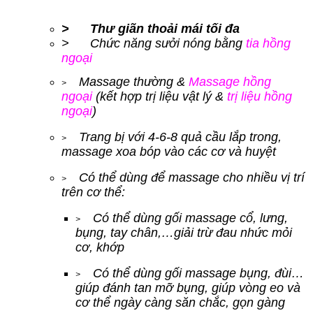
> Thư giãn thoải mái tối đa
> Chức năng sưởi nóng bằng
tia hồng
ngoại
Massage thường &
Massage hồng
>
ngoại
(kết hợp trị liệu vật lý &
trị liệu hồng
ngoại
)
Trang bị với 4-6-8 quả cầu lắp trong,
>
massage xoa bóp vào các cơ và huyệt
Có thể dùng để massage cho nhiều vị trí
>
trên cơ thể:
Có thể dùng gối massage cổ, lưng,
>
bụng, tay chân,…giải trừ đau nhức mỏi
cơ, khớp
Có thể dùng gối massage bụng, đùi…
>
giúp đánh tan mỡ bụng, giúp vòng eo và
cơ thể ngày càng săn chắc, gọn gàng