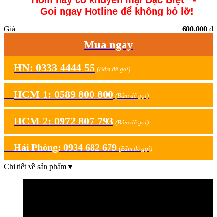
Hôm nay có khuyến mại Đặc Biệt -
Gọi ngay Hotline để không bỏ lỡ!
Giá
600.000
đ
Mua ngay
HN: 0333 4444 55
(Bấm để gọi)
HCM 1: 0589 800 800
(Bấm để gọi)
HCM 2: 0972 807 793
(Bấm để gọi)
Hải Phòng: 0934 682 679
(Bấm để gọi)
Chi tiết về sản phẩm
▼