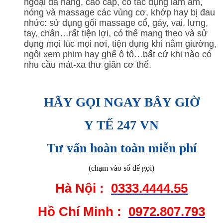
ngoại đa năng, cao cấp, có tác dụng làm ấm,
nóng và massage các vùng cơ, khớp hay bị đau
nhức: sử dụng gối massage cổ, gáy, vai, lưng,
tay, chân…rất tiện lợi, có thể mang theo và sử
dụng mọi lúc mọi nơi, tiện dụng khi nằm giường,
ngồi xem phim hay ghế ô tô…bất cứ khi nào có
nhu cầu mát-xa thư giãn cơ thể.
HÃY GỌI NGAY BÂY GIỜ
Y TẾ 247 VN
Tư vấn hoàn toàn miễn phí
(chạm vào số để gọi)
Hà Nội :
0333.4444.55
Hồ Chí Minh :
0972.807.793