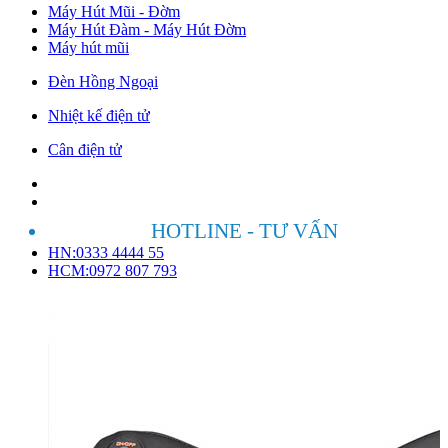
Máy Hút Mũi - Đờm
Máy Hút Đàm - Máy Hút Đờm
Máy hút mũi
Đèn Hồng Ngoại
Nhiệt kế điện tử
Cân điện tử
HOTLINE - TƯ VẤN
HN:0333 4444 55
HCM:0972 807 793