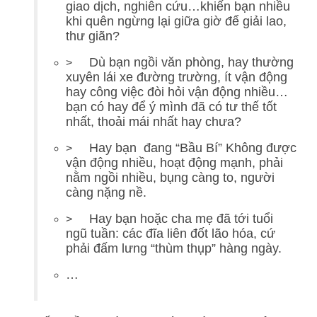
giao dịch, nghiên cứu…khiến bạn nhiều
khi quên ngừng lại giữa giờ để giải lao,
thư giãn?
Dù bạn ngồi văn phòng, hay thường
>
xuyên lái xe đường trường, ít vận động
hay công việc đòi hỏi vận động nhiều…
bạn có hay để ý mình đã có tư thế tốt
nhất, thoải mái nhất hay chưa?
Hay bạn đang “Bầu Bí” Không được
>
vận động nhiều, hoạt động mạnh, phải
nằm ngồi nhiều, bụng càng to, người
càng nặng nề.
Hay bạn hoặc cha mẹ đã tới tuổi
>
ngũ tuần: các đĩa liên đốt lão hóa, cứ
phải đấm lưng “thùm thụp” hàng ngày.
…