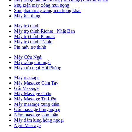
Phụ kiện máy xông mũi họng
Sản phẩm máy xông mũi họng khác
Máy khí dung
Máy trợ thính
Máy trợ thính Rionet - Nhật Bản
Máy trợ thính Phonak
Máy trợ thính Tianle
Pin máy trợ thính
Máy Cứu Ngải
Máy xông cứu ngải
Máy cứu ngải Hải Phòng
Máy massage
Máy Massage Cầm Tay
Gối Massage
Máy Massage Chân
Máy Massage Trị Liệu
Máy massage xung điện
Gối massage hồng ngoại
Nệm massage toàn thân
Máy đấm lưng hồng ngoại
Nệm Massage