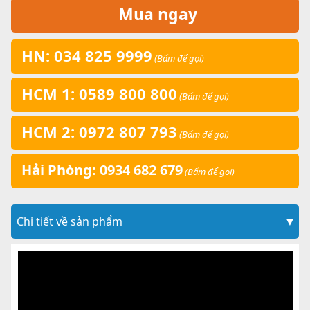
Mua ngay
HN: 034 825 9999
(Bấm để gọi)
HCM 1: 0589 800 800
(Bấm để gọi)
HCM 2: 0972 807 793
(Bấm để gọi)
Hải Phòng: 0934 682 679
(Bấm để gọi)
Chi tiết về sản phẩm
▼