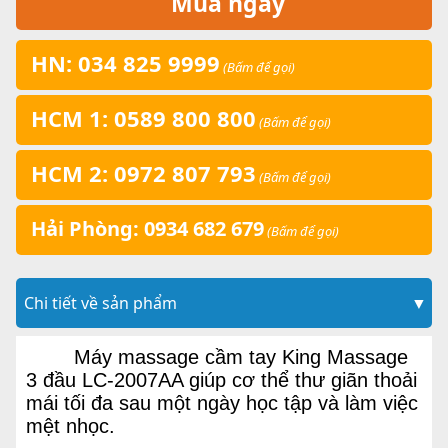
Mua ngay
HN: 034 825 9999
(Bấm để gọi)
HCM 1: 0589 800 800
(Bấm để gọi)
HCM 2: 0972 807 793
(Bấm để gọi)
Hải Phòng: 0934 682 679
(Bấm để gọi)
Chi tiết về sản phẩm
▼
Máy massage cầm tay King Massage
3 đầu LC-2007AA giúp cơ thể thư giãn thoải
mái tối đa sau một ngày học tập và làm việc
mệt nhọc.