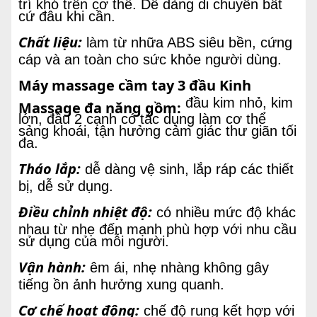
trí khó trên cơ thể. Dễ dàng di chuyển bất
cứ đâu khi cần.
Chất liệu:
làm từ nhữa ABS siêu bền, cứng
cáp và an toàn cho sức khỏe người dùng.
Máy massage cầm tay 3 đầu Kinh
đầu kim nhỏ, kim
Massage đa năng gồm:
lớn, đầu 2 cạnh có tác dụng làm cơ thể
sảng khoái, tận hưởng cảm giác thư giãn tối
đa.
Tháo lắp:
dễ dàng vệ sinh, lắp ráp các thiết
bị, dễ sử dụng.
Điều chỉnh nhiệt độ:
có nhiều mức độ khác
nhau từ nhẹ đến mạnh phù hợp với nhu cầu
sử dụng của mỗi người.
Vận hành:
êm ái, nhẹ nhàng không gây
tiếng ồn ảnh hưởng xung quanh.
Cơ chế hoạt động:
chế độ rung kết hợp với