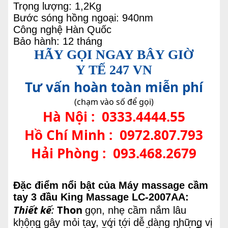
Trọng lượng: 1,2Kg
Bước sóng hồng ngoại: 940nm
Công nghệ Hàn Quốc
Bảo hành: 12 tháng
HÃY GỌI NGAY BÂY GIỜ
Y TẾ 247 VN
Tư vấn hoàn toàn miễn phí
(chạm vào số để gọi)
Hà Nội :
0333.4444.55
Hồ Chí Minh :
0972.807.793
Hải Phòng :
093.468.2679
Đặc điểm nổi bật của Máy massage cầm
tay 3 đầu King Massage LC-2007AA:
Thiết kế
:
Thon
gọn, nhẹ cầm nắm lâu
không gây mỏi tay, với tới dễ dàng những vị