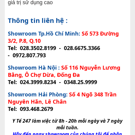
giá trị sử dụng cao
Thông tin liên hệ :
Showroom Tp.Hồ Chí Minh:
Số 573 Đường
3/2, P.8, Q.10
Tel:
028.3502.8199
-
028.6675.3366
-
0972.807.793
Showroom Hà Nội :
Số 116 Nguyễn Lương
Bằng, Ô Chợ Dừa, Đống Đa
Tel:
024.3999.8234
-
0348.25.9999
Showroom Hải Phòng:
Số 4 Ngõ 348 Trần
Nguyên Hãn, Lê Chân
Tel:
093.468.2679
Y Tế 247 làm việc từ 8h - 20h mỗi ngày và 7 ngày
mỗi tuần.
Hãy đến ngay showroom của chúng tôi để nhận