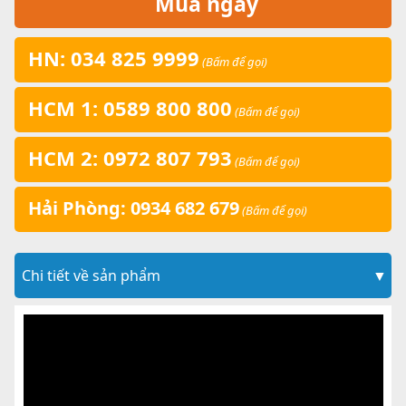
Mua ngay
HN: 034 825 9999
(Bấm để gọi)
HCM 1: 0589 800 800
(Bấm để gọi)
HCM 2: 0972 807 793
(Bấm để gọi)
Hải Phòng: 0934 682 679
(Bấm để gọi)
Chi tiết về sản phẩm
▼