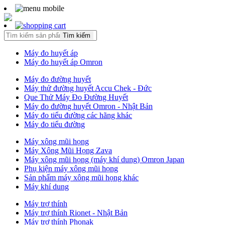
Tìm kiếm
Máy đo huyết áp
Máy đo huyết áp Omron
Máy đo đường huyết
Máy thử đường huyết Accu Chek - Đức
Que Thử Máy Đo Đường Huyết
Máy đo đường huyết Omron - Nhật Bản
Máy đo tiểu đường các hãng khác
Máy đo tiểu đường
Máy xông mũi họng
Máy Xông Mũi Họng Zava
Máy xông mũi họng (máy khí dung) Omron Japan
Phụ kiện máy xông mũi họng
Sản phẩm máy xông mũi họng khác
Máy khí dung
Máy trợ thính
Máy trợ thính Rionet - Nhật Bản
Máy trợ thính Phonak