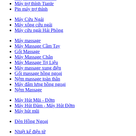
Máy trợ thính Tianle
Pin máy trợ thính
Máy Cứu Ngải
Máy xông cứu ngải
Máy cứu ngải Hải Phòng
Máy massage
Máy Massage Cầm Tay
Gối Massage
Máy Massage Chân
Máy Massage Trị Liệu
Máy massage xung điện
Gối massage hồng ngoại
Nệm massage toàn thân
Máy đấm lưng hồng ngoại
Nệm Massage
Máy Hút Mũi - Đờm
Máy Hút Đàm - Máy Hút Đờm
Máy hút mũi
Đèn Hồng Ngoại
Nhiệt kế điện tử